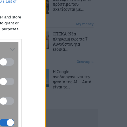
B’s List of
πρόστιμα που
σχετίζονται με...
er and store
to grant or
2 ώρες πριν
My money
ed purposes
ΟΠΕΚΑ: Νέα
πληρωμή έως τις 7
Αυγούστου για
ειδικά...
2 ώρες πριν
Οικονομία
Η Google
αναδιοργανώνει την
ηγεσία της AI – Αυτά
είναι τα...