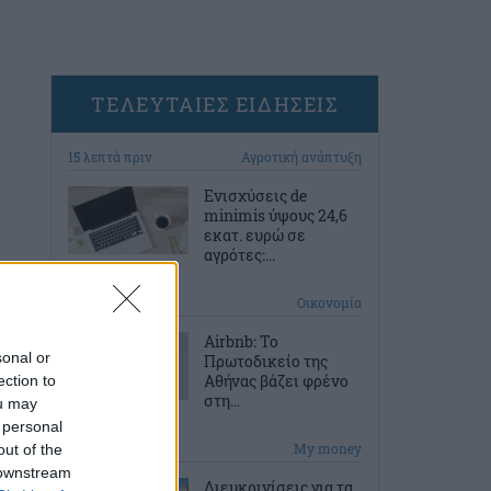
ΤΕΛΕΥΤΑΙΕΣ ΕΙΔΗΣΕΙΣ
15 λεπτά πριν
Αγροτική ανάπτυξη
Ενισχύσεις de
minimis ύψους 24,6
εκατ. ευρώ σε
αγρότες:...
45 λεπτά πριν
Οικονομία
Airbnb: Το
sonal or
Πρωτοδικείο της
Αθήνας βάζει φρένο
ection to
στη...
ou may
 personal
1 ώρα πριν
My money
out of the
 downstream
Διευκρινίσεις για τα