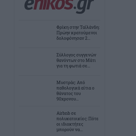
Φρίκη στην Ταϊλάνδη:
Πρώην κρατούμενοι
δολοφόνησαν 2...
Σύλλογος συγγενών
θανόντων στο Μάτι
για τη φωτιά σε...
Μυστράς: Από
παθολογικά αίτια ο
θάνατος του
90χρονου...
Airbnb σε
πολυκατοικίες: Πότε
οι ιδιοκτήτες
μπορούν να...