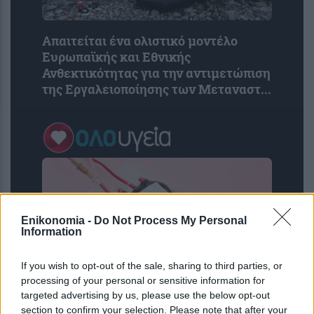
Απαιτείται ένα ολιστικό μοντέλο
Ευρωπαϊκής και Εθνικής
Ανθεκτικότητας για την αντιμετώπιση
της Εργαλειοποίησης των Μεταναστ...
Enikonomia -
Do Not Process My Personal
Information
If you wish to opt-out of the sale, sharing to third parties, or
processing of your personal or sensitive information for
targeted advertising by us, please use the below opt-out
Ομοσπονδία Θαλασσαιμίας: Κρίσιμες
section to confirm your selection. Please note that after your