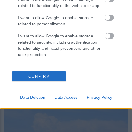
UNC6671: Η νέα απειλή που κλέβει
related to functionality of the website or app.
δεδομένα από το Microsoft 365 με
υποκλοπή εταιρικών συνεδριών
I want to allow Google to enable storage
related to personalization.
I want to allow Google to enable storage
related to security, including authentication
functionality and fraud prevention, and other
user protection.
περισσότερα
CONFIRM
10:20
, 9 Αυγούστου 2026
||
Τουρισμός
Data Deletion
Data Access
Privacy Policy