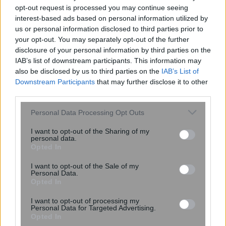
ελλείψεις αίματος και αναβολές
opt-out request is processed you may continue seeing
μεταγγίσεων
interest-based ads based on personal information utilized by
us or personal information disclosed to third parties prior to
your opt-out. You may separately opt-out of the further
disclosure of your personal information by third parties on the
IAB’s list of downstream participants. This information may
also be disclosed by us to third parties on the
IAB’s List of
Downstream Participants
that may further disclose it to other
third parties.
Please note that this website/app uses one or more Google
Personal Data Processing Opt Outs
services and may gather and store information including but
not limited to your visit or usage behaviour. You may click to
I want to opt-out of the Sharing of my
personal data.
Η τροφή που μπορεί να προκαλέσει
grant or deny consent to Google and its third-party tags to
Opted In
παράλυση και θάνατο – Κινδυνεύουμε
use your data for below specified purposes in below Google
περισσότερο το καλοκαίρι
consent section.
I want to opt-out of the Sale of my
Personal Data.
Opted In
I want to opt-out of processing my
Personal Data for Targeted Advertising.
Opted In