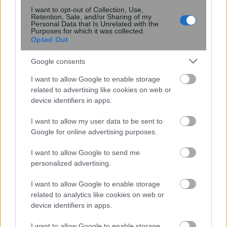
I want to opt-out of Collection, Use,
Retention, Sale, and/or Sharing of my
Personal Data that Is Unrelated with the
Purposes for which it was collected.
Opted Out
Google consents
I want to allow Google to enable storage
related to advertising like cookies on web or
Νέα όρια στην αναζήτηση της
device identifiers in apps.
σκοτεινής ύλης από το XENONnT
I want to allow my user data to be sent to
Google for online advertising purposes.
I want to allow Google to send me
personalized advertising.
I want to allow Google to enable storage
related to analytics like cookies on web or
device identifiers in apps.
I want to allow Google to enable storage