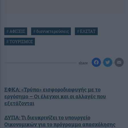
#
ΑΦΙΞΕΙΣ
#
διανυκτερεύσεις
#
ΕΛΣΤΑΤ
#
ΤΟΥΡΙΣΜΟΣ
share
ΕΦΚΑ: «Τρύπα» εισφοροδιαφυγής με το
εργόσημο – Οι έλεγχοι και οι αλλαγές που
εξετάζονται
ΔΥΠΑ: Τι διευκρινίζει το υπουργείο
Οικονομικών για το πρόγραμμα απασχόλησης