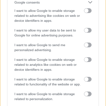
Google consents
Κενό ασφαλείας στο iCloud Private
I want to allow Google to enable storage
Relay της Apple μπορεί να
related to advertising like cookies on web or
αποκαλύψει την πραγματική
device identifiers in apps.
διεύθυνση IP
I want to allow my user data to be sent to
Google for online advertising purposes.
I want to allow Google to send me
personalized advertising.
I want to allow Google to enable storage
related to analytics like cookies on web or
device identifiers in apps.
Νέος σχεδιασμός καταλύτη βελτιώνει
I want to allow Google to enable storage
related to functionality of the website or app.
την παραγωγή αμμωνίας
καταστέλλοντας ανεπιθύμητες
I want to allow Google to enable storage
αντιδράσεις
related to personalization.