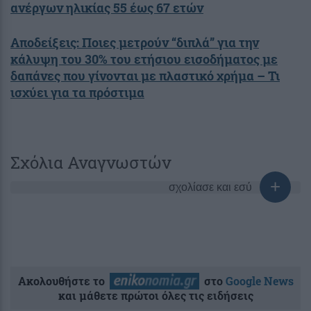
ανέργων ηλικίας 55 έως 67 ετών
Αποδείξεις: Ποιες μετρούν “διπλά” για την
κάλυψη του 30% του ετήσιου εισοδήματος με
δαπάνες που γίνονται με πλαστικό χρήμα – Τι
ισχύει για τα πρόστιμα
Σχόλια Αναγνωστών
σχολίασε και εσύ
Ακολουθήστε το
στο
Google News
και μάθετε πρώτοι όλες τις ειδήσεις