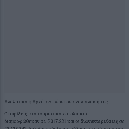
Αναλυτικά η Αρχή αναφέρει σε ανακοίνωσή της:
Οι
αφίξεις
στα τουριστικά καταλύματα
διαμορφώθηκαν σε 5.317.221 και οι
διανυκτερεύσεις
σε
23.128.841, Δηλαδή υπήρξε μια αύξηση σε σχέση με τον