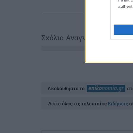
authenti
Σχόλια Αναγνωστών
Ακολουθήστε το
στ
Δείτε όλες τις τελευταίες
Ειδήσεις
απ