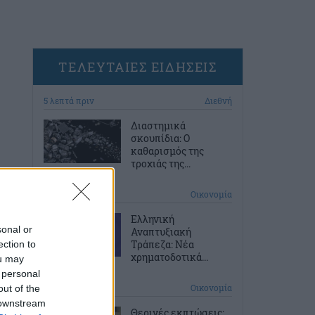
ΤΕΛΕΥΤΑΙΕΣ ΕΙΔΗΣΕΙΣ
5 λεπτά πριν
Διεθνή
Διαστημικά
σκουπίδια: Ο
καθαρισμός της
τροχιάς της...
35 λεπτά πριν
Οικονομία
Ελληνική
sonal or
Αναπτυξιακή
Τράπεζα: Νέα
ection to
χρηματοδοτικά...
ou may
 personal
1 ώρα πριν
Οικονομία
out of the
 downstream
Θερινές εκπτώσεις: