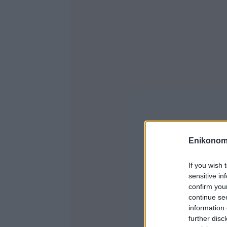
Enikonom
If you wish 
sensitive in
confirm you
continue se
information 
further disc