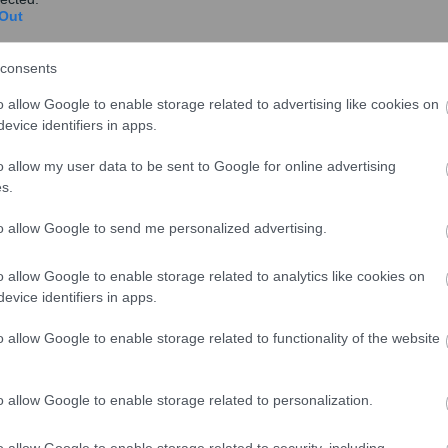
σε στον τρόπο ενίσχυσης οικονομιών των δυο λαών.
Out
consents
o allow Google to enable storage related to advertising like cookies on
evice identifiers in apps.
o allow my user data to be sent to Google for online advertising
s.
to allow Google to send me personalized advertising.
o allow Google to enable storage related to analytics like cookies on
evice identifiers in apps.
o allow Google to enable storage related to functionality of the website
o allow Google to enable storage related to personalization.
#
ΤΟΥΡΚΙΑ
o allow Google to enable storage related to security, including