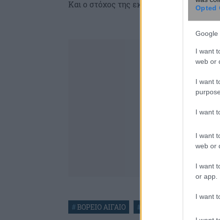
Και ο στόχος της εκδήλωσης αποσκοπού
Opted 
Google 
I want t
web or d
I want t
purpose
I want 
I want t
web or d
I want t
or app.
I want t
#
ΒΟΡΕΙΟ ΑΙΓΑΙΟ
#
ΕΟΤ
#
ΠΕΡΙΦΕΡΕΙΑ
I want t