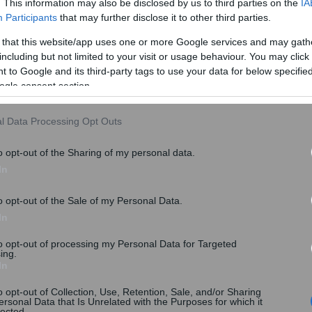
. This information may also be disclosed by us to third parties on the
IA
Participants
that may further disclose it to other third parties.
οπτικοακουστική παρουσίαση του εκπροσώπου της
καλύφθηκε δημοσιογραφικά από τα Τουρκικά Μέσα
 that this website/app uses one or more Google services and may gath
including but not limited to your visit or usage behaviour. You may click 
 to Google and its third-party tags to use your data for below specifi
ατοποιήθηκαν επιχειρηματικές συναντήσεις μεταξύ
ogle consent section.
ηνικών και τουρκικών εταιρειών.
l Data Processing Opt Outs
o opt-out of the Sharing of my personal data.
In
o opt-out of the Sale of my Personal Data.
In
to opt-out of processing my Personal Data for Targeted
ing.
In
o opt-out of Collection, Use, Retention, Sale, and/or Sharing
ersonal Data that Is Unrelated with the Purposes for which it
lected.