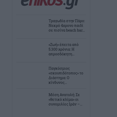
Τραγωδία στην Πάρο:
Νεκρό 4χρονο παιδί
σε πισίνα beach bar...
«Ζωή» έπειτα από
5.300 χρόνια: Η
απροσδόκητη...
Παγκόσμιος
«σκουπιδότοπος» το
Διάστημα: Ο
κίνδυνος...
Μέση Ανατολή: Σε
«θετικό κλίμα» οι
συνομιλίες Ιράν –...