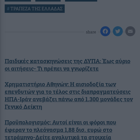
#
ΤΡΑΠΕΖΑ ΤΗΣ ΕΛΛΑΔΑΣ
share
Παιδικές κατασκηνώσεις της ΔΥΠΑ: Έως αύριο
οι αιτήσεις- Τι πρέπει να γνωρίζετε
Χρηματιστήριο Αθηνών: Η αισιοδοξία των
επενδυτών για το τέλος στις διαπραγματεύσεις
ΗΠΑ-Ιράν ανεβάζει πάνω από 1.300 μονάδες τον
Γενικό Δείκτη
Προϋπολογισμός: Αυτοί είναι οι φόροι που
έφεραν το πλεόνασμα 1,88 δισ. ευρώ στο
τετράμηνο-Δείτε αναλυτικά τα στοιχεία