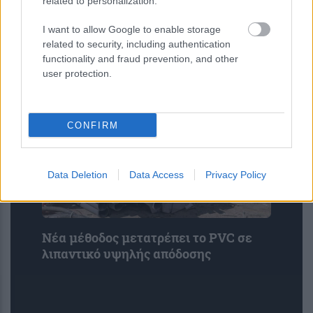
related to personalization.
Νέοι υπέρλεπτοι υπεραγωγοί
I want to allow Google to enable storage
ανοίγουν τον δρόμο για μικρότερες
related to security, including authentication
και αποδοτικότερες κβαντικές
functionality and fraud prevention, and other
συσκευές
user protection.
CONFIRM
Data Deletion
Data Access
Privacy Policy
Νέα μέθοδος μετατρέπει το PVC σε
λιπαντικό υψηλής απόδοσης