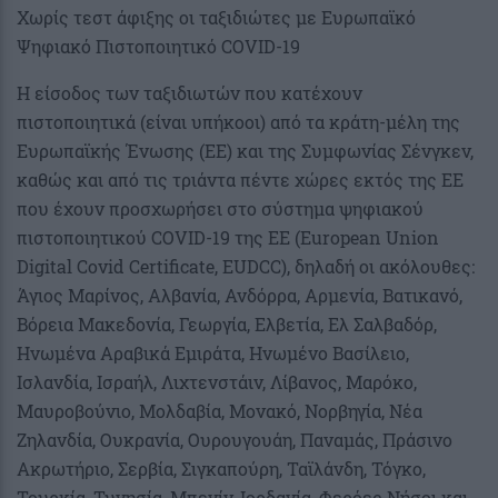
Χωρίς τεστ άφιξης οι ταξιδιώτες με Ευρωπαϊκό
Ψηφιακό Πιστοποιητικό COVID-19
Η είσοδος των ταξιδιωτών που κατέχουν
πιστοποιητικά (είναι υπήκοοι) από τα κράτη-μέλη της
Ευρωπαϊκής Ένωσης (ΕΕ) και της Συμφωνίας Σένγκεν,
καθώς και από τις τριάντα πέντε χώρες εκτός της ΕΕ
που έχουν προσχωρήσει στο σύστημα ψηφιακού
πιστοποιητικού COVID-19 της ΕΕ (European Union
Digital Covid Certificate, EUDCC), δηλαδή οι ακόλουθες:
Άγιος Μαρίνος, Αλβανία, Ανδόρρα, Αρμενία, Βατικανό,
Βόρεια Μακεδονία, Γεωργία, Ελβετία, Ελ Σαλβαδόρ,
Ηνωμένα Αραβικά Εμιράτα, Ηνωμένο Βασίλειο,
Ισλανδία, Ισραήλ, Λιχτενστάιν, Λίβανος, Μαρόκο,
Μαυροβούνιο, Μολδαβία, Μονακό, Νορβηγία, Νέα
Ζηλανδία, Ουκρανία, Ουρουγουάη, Παναμάς, Πράσινο
Ακρωτήριο, Σερβία, Σιγκαπούρη, Ταϊλάνδη, Τόγκο,
Τουρκία, Τυνησία, Μπενίν, Ιορδανία, Φερόες Νήσοι και