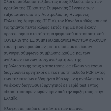
Όλοι οι υπόλοιποι ταξιδιώτες προς Ελλάδα, πλην των
κρατών της ΕΕ και της Συμφωνίας Σένγκεν, των
ταξιδιωτών από την Αυστραλία, τις Ηνωμένες
Πολιτείες Αμερικής (Η.Π.Α), τον Καναδά καθώς και από
τις τριάντα πέντε χώρες εκτός της ΕΕ που έχουν
προσχωρήσει στο σύστημα ψηφιακού πιστοποιητικού
COVID-19 της ΕΕ συμπεριλαμβανομένων των συζύγων
τους ή των προσώπων, με τα οποία αυτοί έχουν
συνάψει σύμφωνο συμβίωσης, καθώς και των
ανήλικων τέκνων τους, ανεξαρτήτως της
εμβολιαστικής τους κατάστασης, οφείλουν να έχουν
διαγνωσθεί αρνητικοί σε τεστ με τη μέθοδο PCR εντός
των τελευταίων εβδομήντα δύο ωρών ή εναλλακτικά
να έχουν διαγνωσθεί αρνητικοί σε rapid test εντός
είκοσι τεσσάρων ωρών πριν από την άφιξη τους στην
Ελλάδα.
Έλεγχοι σε παιδιά από πέντε ετών και άνω