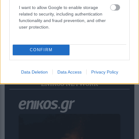
επίκεντρο τα έργα...
I want to allow Google to enable storage
related to security, including authentication
11 ώρες πριν
functionality and fraud prevention, and other
Σπατάλη τροφίμων: Η μείωση των
user protection.
αποβλήτων μπορεί να αυξήσει τη
ρύπανση από μικροπλαστικά
CONFIRM
Data Deletion
Data Access
Privacy Policy
ENIKOS NETWORK