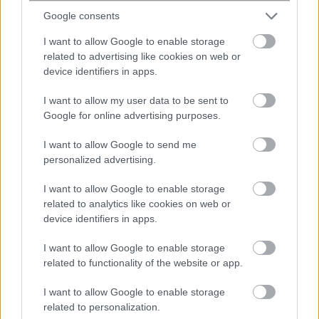
και μάθετε πρώτοι όλες τις ειδήσεις
Google consents
Δείτε όλες τις τελευταίες
Ειδήσεις
από την Ελλάδα
I want to allow Google to enable storage
και τον Κόσμο στο
related to advertising like cookies on web or
device identifiers in apps.
I want to allow my user data to be sent to
Google for online advertising purposes.
Ροή
Οικονομία
Επιχειρήσεις
Επικαιρότητα
I want to allow Google to send me
personalized advertising.
39 λεπτά πριν
I want to allow Google to enable storage
Χρέη στο Δημόσιο: Αναλυτικός οδηγός
related to analytics like cookies on web or
για ρυθμίσεις οφειλών σε 24, 48 και 72
device identifiers in apps.
μηνιαίες δόσεις
I want to allow Google to enable storage
related to functionality of the website or app.
11 ώρες πριν
Ταμείο Ανάκαμψης: Αγώνας δρόμου για
I want to allow Google to enable storage
το τελευταίο αίτημα πληρωμής – Στο
related to personalization.