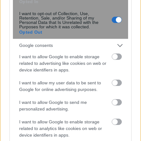
Opted In
I want to opt-out of Collection, Use,
Retention, Sale, and/or Sharing of my
Personal Data that Is Unrelated with the
Purposes for which it was collected.
Opted Out
Google consents
I want to allow Google to enable storage
related to advertising like cookies on web or
device identifiers in apps.
I want to allow my user data to be sent to
Google for online advertising purposes.
Κενό ασφαλείας στο iCloud Private
Relay της Apple μπορεί να
I want to allow Google to send me
αποκαλύψει την πραγματική
personalized advertising.
διεύθυνση IP
I want to allow Google to enable storage
related to analytics like cookies on web or
device identifiers in apps.