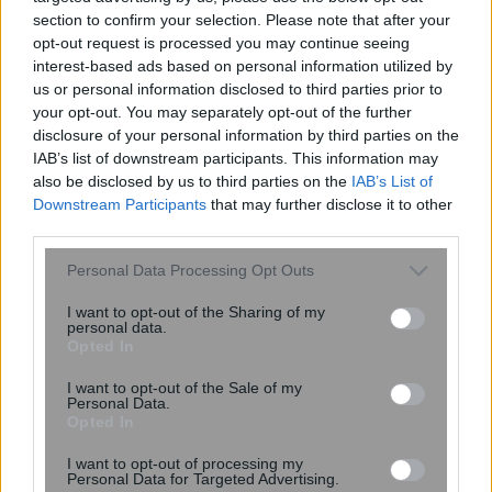
section to confirm your selection. Please note that after your
opt-out request is processed you may continue seeing
interest-based ads based on personal information utilized by
us or personal information disclosed to third parties prior to
Διευθέτηση των αποζημιώσεων των
your opt-out. You may separately opt-out of the further
Στρατιωτικών Ιατρών, μετά από
disclosure of your personal information by third parties on the
αίτημα του ΙΣΑ
IAB’s list of downstream participants. This information may
also be disclosed by us to third parties on the
IAB’s List of
Downstream Participants
that may further disclose it to other
third parties.
Please note that this website/app uses one or more Google
Personal Data Processing Opt Outs
services and may gather and store information including but
not limited to your visit or usage behaviour. You may click to
I want to opt-out of the Sharing of my
personal data.
grant or deny consent to Google and its third-party tags to
Opted In
use your data for below specified purposes in below Google
consent section.
I want to opt-out of the Sale of my
Personal Data.
Καρκίνος του μαστού: Νέα δεδομένα
Opted In
για την καταστολή της ωοθηκικής
I want to opt-out of processing my
λειτουργίας
Personal Data for Targeted Advertising.