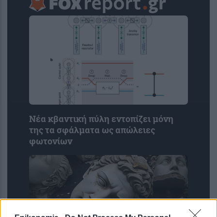
Νέα κβαντική πύλη εντοπίζει μόνη
της τα σφάλματα ως απώλειες
φωτονίων