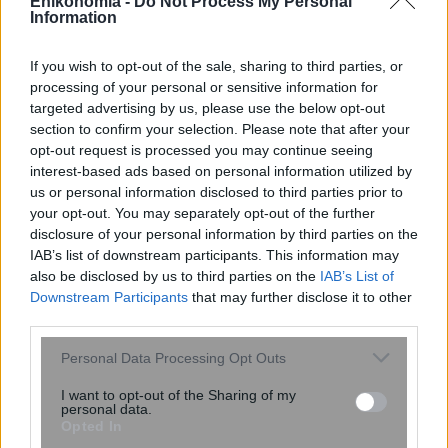
Enikonomia -
Do Not Process My Personal
Information
If you wish to opt-out of the sale, sharing to third parties, or
Κουίζ: Πόσο καλά θυμάστε την
processing of your personal or sensitive information for
ελληνική μυθολογία; Μπορείτε να
targeted advertising by us, please use the below opt-out
απαντήσετε σωστά και στις 3
section to confirm your selection. Please note that after your
opt-out request is processed you may continue seeing
ερωτήσεις;
interest-based ads based on personal information utilized by
us or personal information disclosed to third parties prior to
your opt-out. You may separately opt-out of the further
disclosure of your personal information by third parties on the
IAB’s list of downstream participants. This information may
also be disclosed by us to third parties on the
IAB’s List of
Downstream Participants
that may further disclose it to other
third parties.
περισσότερα
Please note that this website/app uses one or more Google
Personal Data Processing Opt Outs
services and may gather and store information including but
not limited to your visit or usage behaviour. You may click to
I want to opt-out of the Sharing of my
personal data.
grant or deny consent to Google and its third-party tags to
Opted In
14:06
, 1 Αυγούστου 2026
||
use your data for below specified purposes in below Google