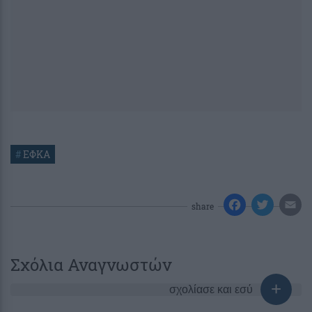
#
ΕΦΚΑ
share
Σχόλια Αναγνωστών
σχολίασε και εσύ