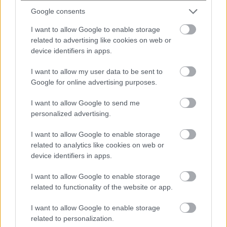
Στα ανατολικά θα πνέουν ανατολικοί
Google consents
νοτιοανατολικοί 8 με 9 και τοπικά στην περιοχή
I want to allow Google to enable storage
των Δωδεκανήσων 10 μποφόρ.
related to advertising like cookies on web or
Η θερμοκρασία θα σημειώσει μικρή πτώση ως
device identifiers in apps.
προς τις μέγιστες τιμές της και θα φτάσει στις
περισσότερες περιοχές τους 14 με 17 βαθμούς
I want to allow my user data to be sent to
Google for online advertising purposes.
Κελσίου.
I want to allow Google to send me
ΠΡΟΓΝΩΣΗ ΓΙΑ ΤΗΝ ΠΕΜΠΤΗ 02-04-2026
personalized advertising.
Άστατος καιρός με νεφώσεις παροδικά
I want to allow Google to enable storage
αυξημένες, τοπικές βροχές και σποραδικές
related to analytics like cookies on web or
device identifiers in apps.
καταιγίδες στις περισσότερες περιοχές της
χώρας. Τα φαινόμενα προβλέπεται να είναι
I want to allow Google to enable storage
ισχυρά από τις πρώτες πρωινές ώρες μέχρι το
related to functionality of the website or app.
μεσημέρι στην ανατολική Θεσσαλία
I want to allow Google to enable storage
(περιφερειακές ενότητες Λάρισας, Μαγνησίας
related to personalization.
συμπεριλαμβανομένων και των Σποράδων), από