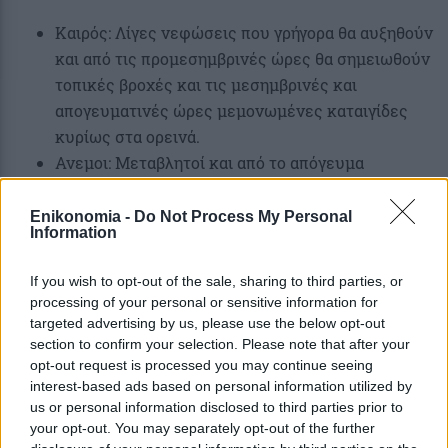
Καιρός: Λίγες νεφώσεις που γρήγορα θα αυξηθούν
και από τις προμεσημβρινές ώρες θα σημειωθούν
τοπικές βροχές και τις μεσημβρινές και
απογευματινές ώρες μεμονωμένες καταιγίδες
κυρίως στα ορεινά.
Ανεμοι: Μεταβλητοί και από το απόγευμα
ανατολικοί 3 με 4 μποφόρ.
Θερμοκρασία: Από 07 έως 17 βαθμούς Κελσίου.
Enikonomia -
Do Not Process My Personal
Information
ΠΡΟΓΝΩΣΗ ΓΙΑ ΑΥΡΙΟ ΤΕΤΑΡΤΗ 01-04-
2026
If you wish to opt-out of the sale, sharing to third parties, or
processing of your personal or sensitive information for
targeted advertising by us, please use the below opt-out
Κακοκαιρία σε όλη τη χώρα με βροχές, καταιγίδες
section to confirm your selection. Please note that after your
και πιθανώς τοπικές χαλαζοπτώσεις. Τα
opt-out request is processed you may continue seeing
φαινόμενα προβλέπεται να είναι ισχυρά, με
interest-based ads based on personal information utilized by
us or personal information disclosed to third parties prior to
μεγάλη διάρκεια και ένταση, από τις πρώτες
your opt-out. You may separately opt-out of the further
πρωινές ώρες στα νησιά του Ιονίου, από τις