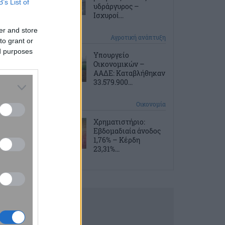
B’s List of
υδράργυρος –
Ισχυροί...
er and store
10 ώρες πριν
Αγροτική ανάπτυξη
to grant or
ed purposes
Υπουργείο
Οικονομικών –
ΑΑΔΕ: Καταβλήθηκαν
33.579.900...
10 ώρες πριν
Οικονομία
Χρηματιστήριο:
Εβδομαδιαία άνοδος
1,76% – Κέρδη
23,31%...