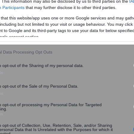
. This information may also be disclosed by us to third parties on the
IA
Participants
that may further disclose it to other third parties.
 that this website/app uses one or more Google services and may gath
including but not limited to your visit or usage behaviour. You may click 
 to Google and its third-party tags to use your data for below specifi
ogle consent section.
l Data Processing Opt Outs
Κυκλοφορίας
το 2018
o opt-out of the Sharing of my personal data.
ίες της «Realnews» θα είναι δύο ταχυτήτων
In
 κινητήρα αλλά και οι εκπομπές CO2 και η
o opt-out of the Sale of my Personal Data.
In
to opt-out of processing my Personal Data for Targeted
ing.
τα αυτοκίνητα με
1η Άδεια Κυκλοφορίας
μετά την 1η
In
 κόστος των
o opt-out of Collection, Use, Retention, Sale, and/or Sharing
τικά από τον κυβισμό του κινητήρα αλλά και
ersonal Data that Is Unrelated with the Purposes for which it
lected.