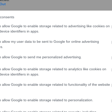
Out
consents
o allow Google to enable storage related to advertising like cookies on
evice identifiers in apps.
o allow my user data to be sent to Google for online advertising
s.
to allow Google to send me personalized advertising.
o allow Google to enable storage related to analytics like cookies on
evice identifiers in apps.
o allow Google to enable storage related to functionality of the website
ων Τελών Κυκλοφορίας στα
ι το Πορτογαλικό μοντέλο που φαίνεται να
o allow Google to enable storage related to personalization.
ον κυβισμό με τις εκπομπές CO2 με ειδικούς
ν στο τέλος αθροίζονται και βγάζουν τον…
o allow Google to enable storage related to security, including