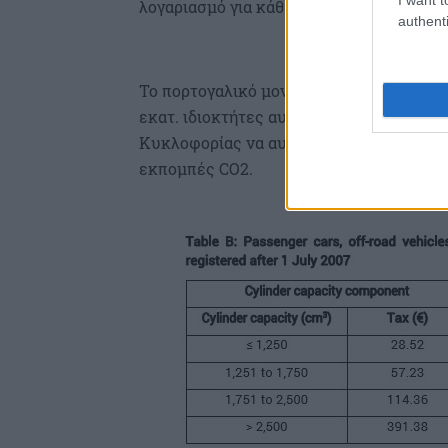
λογαριασμό για κάθε ένα αυτοκίνητο ξεχ
authenti
Το πορτογαλικό μοντέλο αναμένεται να ε
εκατ. ιδιοκτήτες αυτοκινήτων οι οποίοι
Κυκλοφορίας να αυξάνονται ή να μειώνον
εκπομπές CO2.