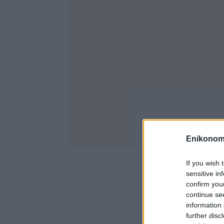
Enikonom
If you wish 
sensitive in
confirm you
continue se
information 
further disc