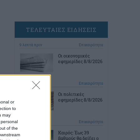
ΤΕΛΕΥΤΑΙΕΣ ΕΙΔΗΣΕΙΣ
9 λεπτά πριν
Επικαιρότητα
Οι οικονομικές
εφημερίδες 8/8/2026
44 λεπτά πριν
Επικαιρότητα
Οι πολιτικές
εφημερίδες 8/8/2026
sonal or
ection to
ou may
 personal
1 ώρα πριν
Επικαιρότητα
out of the
Καιρός: Έως 39
 downstream
βαθμούς θα δείξει ο