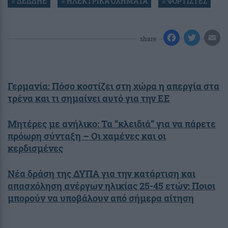
#
ΔΕΔΔΗΕ
#
ΗΛΕΚΤΡΙΚΑ ΟΧΗΜΑΤΑ
#
ΦΟΡΤΙΣΤΕΣ
share
Γερμανία: Πόσο κοστίζει στη χώρα η απεργία στα
τρένα και τι σημαίνει αυτό για την ΕΕ
Mητέρες με ανήλικο: Τα “κλειδιά” για να πάρετε
πρόωρη σύνταξη – Οι χαμένες και οι
κερδισμένες
Νέα δράση της ΔΥΠΑ για την κατάρτιση και
απασχόληση ανέργων ηλικίας 25-45 ετών: Ποιοι
μπορούν να υποβάλουν από σήμερα αίτηση