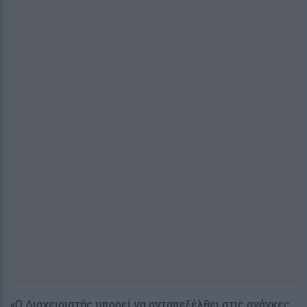
«Ο Διαχειριστής μπορεί να ανταπεξέλθει στις ανάγκες