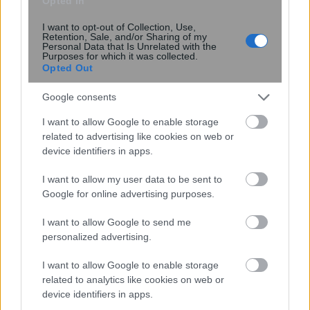
Opted In
I want to opt-out of Collection, Use,
Retention, Sale, and/or Sharing of my
Personal Data that Is Unrelated with the
Purposes for which it was collected.
Σας βομβαρδίζει ο σύντροφος σας με
Opted Out
αγάπη; Πότε το love bombing δείχνει
πρόβλημα
Google consents
I want to allow Google to enable storage
related to advertising like cookies on web or
device identifiers in apps.
I want to allow my user data to be sent to
Google for online advertising purposes.
I want to allow Google to send me
personalized advertising.
ΙΣΑ για έξαρση του ιού του Δυτικού
I want to allow Google to enable storage
Νείλου στην Αττική: Ζητά άμεση
related to analytics like cookies on web or
εντατικοποίηση των μέτρων κατά των
device identifiers in apps.
κουνουπιών