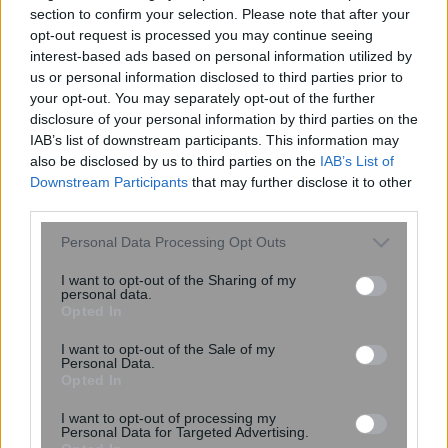
section to confirm your selection. Please note that after your
opt-out request is processed you may continue seeing
interest-based ads based on personal information utilized by
us or personal information disclosed to third parties prior to
your opt-out. You may separately opt-out of the further
disclosure of your personal information by third parties on the
IAB’s list of downstream participants. This information may
also be disclosed by us to third parties on the
IAB’s List of
Γιάννης Στάνκογλου: Η νοσταλγική
Downstream Participants
that may further disclose it to other
ροκ φωτογραφία από τα νεανικά του
third parties.
χρόνια που μοιράστηκε στο Instagram
Please note that this website/app uses one or more Google
Personal Data Processing Opt Outs
services and may gather and store information including but
not limited to your visit or usage behaviour. You may click to
I want to opt-out of the Sharing of my
personal data.
grant or deny consent to Google and its third-party tags to
Opted In
use your data for below specified purposes in below Google
consent section.
I want to opt-out of the Sale of my
Personal Data.
Opted In
I want to opt-out of processing my
Personal Data for Targeted Advertising.