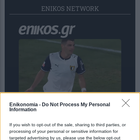
ENIKOS NETWORK
Enikonomia -
Do Not Process My Personal
Πορτογαλία: Ο Κούτσιας πέτυχε το
Information
πρώτο γκολ της νέας σεζόν στην
Primeira Liga
If you wish to opt-out of the sale, sharing to third parties, or
processing of your personal or sensitive information for
targeted advertising by us, please use the below opt-out