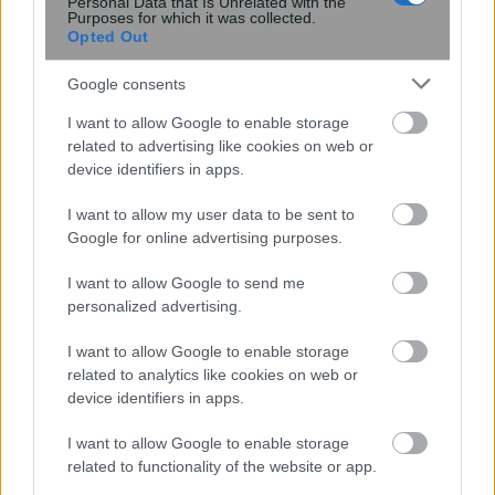
εντατικοποίηση των μέτρων κατά των
Personal Data that Is Unrelated with the
Purposes for which it was collected.
κουνουπιών
Opted Out
Google consents
I want to allow Google to enable storage
related to advertising like cookies on web or
device identifiers in apps.
I want to allow my user data to be sent to
Google for online advertising purposes.
I want to allow Google to send me
ΕΙΝΑΠ: Καταγγέλλει αιφνιδιαστική
personalized advertising.
αλλαγή στο πρόγραμμα εφημεριών
του Σισμανογλείου
I want to allow Google to enable storage
related to analytics like cookies on web or
device identifiers in apps.
I want to allow Google to enable storage
related to functionality of the website or app.