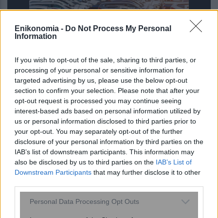
Enikonomia -
Do Not Process My Personal
Information
If you wish to opt-out of the sale, sharing to third parties, or
processing of your personal or sensitive information for
Πινακίδες κυκλοφορίας: Τέλος στις
targeted advertising by us, please use the below opt-out
χρονοβόρες διαδικασίες – «Έρχεται»
section to confirm your selection. Please note that after your
opt-out request is processed you may continue seeing
ανοικτό, ψηφιακό σύστημα
interest-based ads based on personal information utilized by
παραγγελίας και κατασκευής
us or personal information disclosed to third parties prior to
your opt-out. You may separately opt-out of the further
disclosure of your personal information by third parties on the
IAB’s list of downstream participants. This information may
also be disclosed by us to third parties on the
IAB’s List of
Downstream Participants
that may further disclose it to other
third parties.
Please note that this website/app uses one or more Google
Personal Data Processing Opt Outs
services and may gather and store information including but