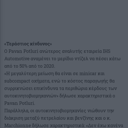
«Τεράστιος κίνδυνος»
Ο Pavan Potluri ανώτερος αναλυτής εταιρεία IHS
Automotive αναμένει το μερίδιο ντίζελ να πέσει κάτω
από το 50% από το 2020.
«Η μεγαλύτερη μείωση θα είναι σε minicar και
subcompact οχήματα, ενώ το κόστος παραγωγής θα
συρρικνώσει επικίνδυνα τα περιθώρια κέρδους των
αυτοκινητοβιομηχανιών» δήλωσε χαρακτηριστικά ο
Pavan Potluri.
Παράλληλα, οι αυτοκινητοβιομηχανίες νιώθουν την
διάκριση μεταξύ πετρελαίου και βενζίνης και ο κ.
Marchionne δήλωσε χαρακτηριστικά: «Δεν έχω κανένα