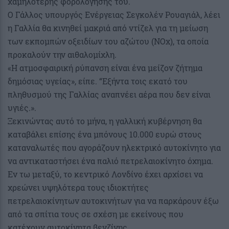
χαμηλότερης φορολόγησής του.
Ο Γάλλος υπουργός Ενέργειας Σεγκολέν Ρουαγιάλ, λέει
η Γαλλία θα κινηθεί μακριά από ντίζελ για τη μείωση
των εκπομπών οξειδίων του αζώτου (NOx), τα οποία
προκαλούν την αιθαλομίχλη.
«Η ατμοσφαιρική ρύπανση είναι ένα μείζον ζήτημα
δημόσιας υγείας», είπε. “Εξήντα τοις εκατό του
πληθυσμού της Γαλλίας αναπνέει αέρα που δεν είναι
υγιές.».
Ξεκινώντας αυτό το μήνα, η γαλλική κυβέρνηση θα
καταβάλει επίσης ένα μπόνους 10.000 ευρώ στους
καταναλωτές που αγοράζουν ηλεκτρικό αυτοκίνητο για
να αντικαταστήσει ένα παλιό πετρελαιοκίνητο όχημα.
Εν τω μεταξύ, το κεντρικό Λονδίνο έχει αρχίσει να
χρεώνει υψηλότερα τους ιδιοκτήτες
πετρελαιοκίνητων αυτοκινήτων για να παρκάρουν έξω
από τα σπίτια τους σε σχέση με εκείνους που
κατέχουν αυτοκίνητα βενζίνης.