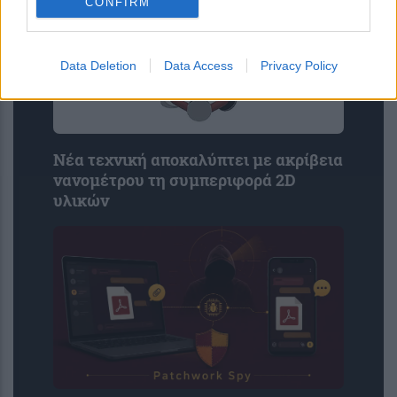
CONFIRM
Data Deletion
Data Access
Privacy Policy
Νέα τεχνική αποκαλύπτει με ακρίβεια
νανομέτρου τη συμπεριφορά 2D
υλικών