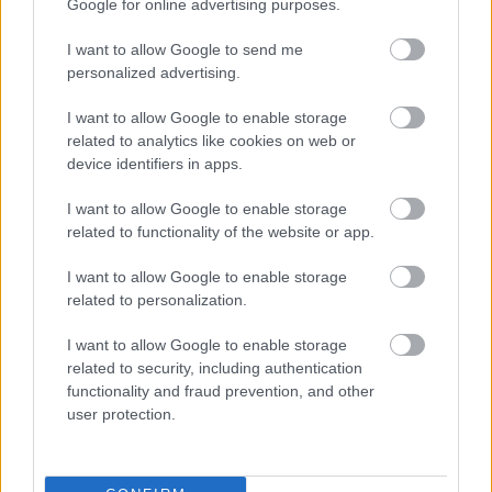
μνήμης
Google for online advertising purposes.
I want to allow Google to send me
personalized advertising.
I want to allow Google to enable storage
related to analytics like cookies on web or
device identifiers in apps.
I want to allow Google to enable storage
related to functionality of the website or app.
Miranda Kerr: Η περίεργη διατροφή
I want to allow Google to enable storage
που ακολουθεί το supermodel για να
related to personalization.
διατηρείται πάντα αδύνατη: «Τρώω
I want to allow Google to enable storage
ελάφι και βίσονα για ...
related to security, including authentication
functionality and fraud prevention, and other
user protection.