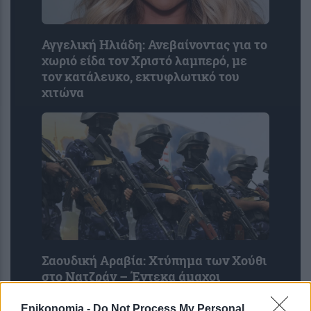
Αγγελική Ηλιάδη: Ανεβαίνοντας για το
χωριό είδα τον Χριστό λαμπερό, με
τον κατάλευκο, εκτυφλωτικό του
χιτώνα
Σαουδική Αραβία: Χτύπημα των Χούθι
στο Νατζράν – Έντεκα άμαχοι
τραυματίστηκαν
Enikonomia -
Do Not Process My Personal