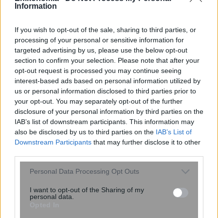
Information
If you wish to opt-out of the sale, sharing to third parties, or
processing of your personal or sensitive information for
targeted advertising by us, please use the below opt-out
section to confirm your selection. Please note that after your
opt-out request is processed you may continue seeing
interest-based ads based on personal information utilized by
us or personal information disclosed to third parties prior to
your opt-out. You may separately opt-out of the further
disclosure of your personal information by third parties on the
IAB’s list of downstream participants. This information may
also be disclosed by us to third parties on the
IAB’s List of
ΠΟΕΔΗΝ: Οκτώ καταγγελίες για
Downstream Participants
that may further disclose it to other
βιασμό τουριστριών στη Ζάκυνθο από
third parties.
τα μέσα Ιουνίου
Please note that this website/app uses one or more Google
Personal Data Processing Opt Outs
services and may gather and store information including but
not limited to your visit or usage behaviour. You may click to
I want to opt-out of the Sharing of my
personal data.
grant or deny consent to Google and its third-party tags to
Opted In
use your data for below specified purposes in below Google