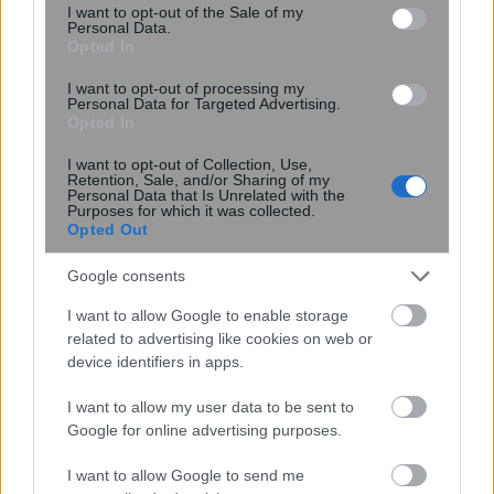
consent section.
I want to opt-out of the Sale of my
Personal Data.
Opted In
I want to opt-out of processing my
Personal Data for Targeted Advertising.
Opted In
Η ομιλία των παιδιών μπορεί να
αποκαλύπτει τον μελλοντικό κίνδυνο
I want to opt-out of Collection, Use,
Retention, Sale, and/or Sharing of my
κατάθλιψης και άγχους – Τι έδειξε
Personal Data that Is Unrelated with the
μελέτη του Stanford με ...
Purposes for which it was collected.
Opted Out
Google consents
I want to allow Google to enable storage
related to advertising like cookies on web or
device identifiers in apps.
I want to allow my user data to be sent to
Google for online advertising purposes.
I want to allow Google to send me