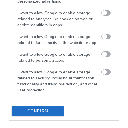
personalized advertising.
I want to allow Google to enable storage
Νέος σχεδιασμός καταλύτη βελτιώνει
related to analytics like cookies on web or
την παραγωγή αμμωνίας
device identifiers in apps.
καταστέλλοντας ανεπιθύμητες
αντιδράσεις
I want to allow Google to enable storage
related to functionality of the website or app.
I want to allow Google to enable storage
related to personalization.
I want to allow Google to enable storage
related to security, including authentication
functionality and fraud prevention, and other
user protection.
Κουίζ: Πόσο καλά γνωρίζετε την
ελληνική μυθολογία; Μπορείτε να
CONFIRM
κάνετε το 3 στα 3;