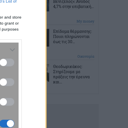
Βενιζέλος»: Άνοδος
B’s List of
4,7% στην επιβατική...
er and store
10 ώρες πριν
My money
to grant or
ed purposes
Επίδομα θέρμανσης:
Ποιοι πληρώνονται
έως τις 30...
10 ώρες πριν
Οικονομία
Θεοδωρικάκος:
Στηρίζουμε με
πράξεις την έρευνα
και...