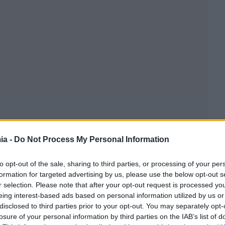
υργός,
Κυριάκος Μητσοτάκης
. Πρόκειται για την
ia -
Do Not Process My Personal Information
ν εργασιών της μονάδας
«Ηλεκτροπαραγωγής
αρόντες τους εκπροσώπους των τριών ενεργειακών
to opt-out of the sale, sharing to third parties, or processing of your per
ον Πρόεδρο και Διευθύνοντα Σύμβουλο της ΔΕΗ,
formation for targeted advertising by us, please use the below opt-out s
r selection. Please note that after your opt-out request is processed y
ιευθύνοντα Σύμβουλο της ΔΕΠΑ Εμπορίας κ.κ. Ιωάννη
eing interest-based ads based on personal information utilized by us or
αι τον Διευθύνοντα Σύμβουλο του Ομίλου
disclosed to third parties prior to your opt-out. You may separately opt-
losure of your personal information by third parties on the IAB’s list of