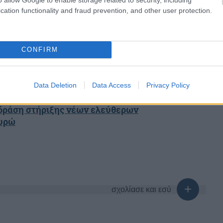
share
cation functionality and fraud prevention, and other user protection.
έχετε χρέη – Βήμα – βήμα η διαδικασία
CONFIRM
κών με POS από την άνοιξη – Τι θα αλλάξει στις
Data Deletion
Data Access
Privacy Policy
 δράση στήριξης νέων ελεύθερων
ευρώ
σχολίασε και εσύ