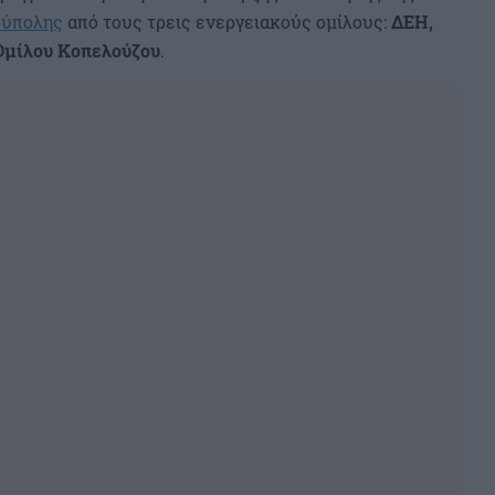
ούπολης
από τους τρεις ενεργειακούς ομίλους:
ΔΕΗ,
Ομίλου Κοπελούζου
.