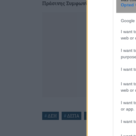
Πράσινης Συμφωνίας
.
Opted 
Google 
I want t
web or d
I want t
purpose
I want 
I want t
web or d
I want t
or app.
#
ΔΕΗ
#
ΔΕΠΑ
#
ΚΟΠΕΛΟΥΖΟΣ
I want t
I want t