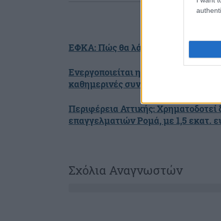
authenti
ΕΦΚΑ: Πώς θα λάβετε σύνταξη όσοι 
Ενεργοποιείται η διασύνδεση ταμεια
καθημερινές συναλλαγές
Περιφέρεια Αττικής: Χρηματοδοτεί
επαγγελματιών Ρομά, με 1,5 εκατ. 
Σχόλια Αναγνωστών