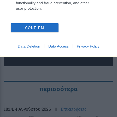
functionality and fraud prevention, and other
user protection.
Μικροσκοπικό σύστημα λέιζερ
CONFIRM
ανοίγει τον δρόμο για πειράματα
θεμελιώδους φυσικής στο διάστημα
Data Deletion
Data Access
Privacy Policy
περισσότερα
18:14
, 4 Αυγούστου 2026
||
Επιχειρήσεις