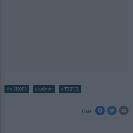
#
e-SHOPS
#
αύξηση
#
ΤΖΙΡΟΣ
share