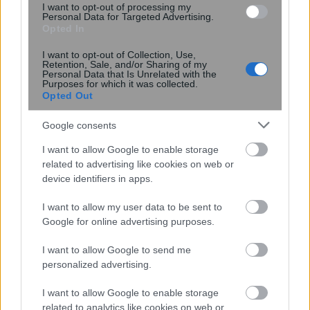
I want to opt-out of processing my
Personal Data for Targeted Advertising.
Opted In
I want to opt-out of Collection, Use,
Retention, Sale, and/or Sharing of my
Personal Data that Is Unrelated with the
Purposes for which it was collected.
Opted Out
Google consents
I want to allow Google to enable storage
related to advertising like cookies on web or
Η Anthropic βελτιώνει τα φίλτρα
device identifiers in apps.
ασφαλείας της βιολογίας του Claude
I want to allow my user data to be sent to
Fable 5 για τη μείωση των ψευδών
Google for online advertising purposes.
θετικών αποτελεσμάτων
I want to allow Google to send me
personalized advertising.
I want to allow Google to enable storage
related to analytics like cookies on web or