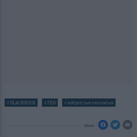
#
BLACKROCK
#
FED
#
αύξηση των επιτοκίων
share