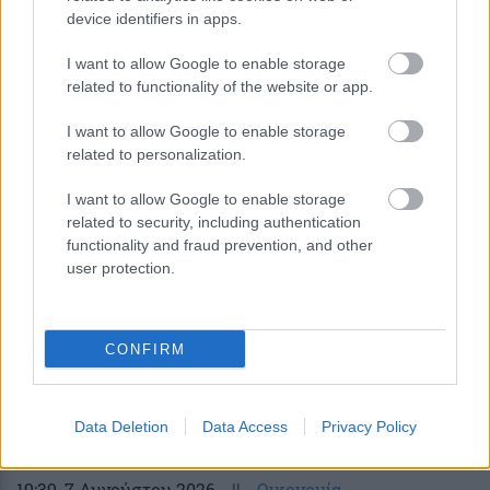
device identifiers in apps.
I want to allow Google to enable storage
related to functionality of the website or app.
I want to allow Google to enable storage
Πλούτωνας: Η ατμόσφαιρά του
related to personalization.
συρρικνώνεται καθώς απομακρύνεται
από τον Ήλιο
I want to allow Google to enable storage
related to security, including authentication
functionality and fraud prevention, and other
user protection.
CONFIRM
περισσότερα
Data Deletion
Data Access
Privacy Policy
19:39
, 7 Αυγούστου 2026
||
Οικονομία