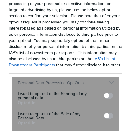
processing of your personal or sensitive information for
targeted advertising by us, please use the below opt-out
section to confirm your selection. Please note that after your
6 φράσεις που χρησιμοποιούν οι
opt-out request is processed you may continue seeing
ναρκισσιστές στους καβγάδες για να
interest-based ads based on personal information utilized by
σας χειραγωγήσουν
us or personal information disclosed to third parties prior to
your opt-out. You may separately opt-out of the further
disclosure of your personal information by third parties on the
IAB’s list of downstream participants. This information may
also be disclosed by us to third parties on the
IAB’s List of
Downstream Participants
that may further disclose it to other
third parties.
Please note that this website/app uses one or more Google
Personal Data Processing Opt Outs
services and may gather and store information including but
not limited to your visit or usage behaviour. You may click to
I want to opt-out of the Sharing of my
personal data.
grant or deny consent to Google and its third-party tags to
ΠΟΕΔΗΝ: Ασθενής ξυλοκόπησε
Opted In
use your data for below specified purposes in below Google
γιατρό στα Επείγοντα του Ερυθρού
consent section.
I want to opt-out of the Sale of my
Σταυρού
Personal Data.
Opted In