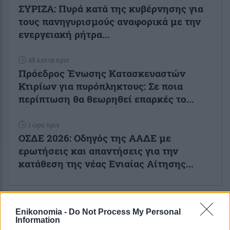
ΣΥΡΙΖΑ: Πυρά κατά της κυβέρνησης για
τους πανηγυρισμούς αναφορικά με την
ενεργειακή ρήτρα...
49 λεπτά πριν
Πρόεδρος Ένωσης Κατασκευαστών
Κτιρίων για πυρόπληκτους: Σε ποια
περίπτωση θα θεωρηθεί επαρκές το...
1 ώρα πριν
ΟΣΔΕ 2026: Οδηγός της ΑΑΔΕ με
ερωτήσεις και απαντήσεις για την
κατάθεση της νέας Ενιαίας Αίτησης...
Enikonomia -
Do Not Process My Personal
Information