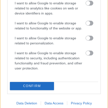
I want to allow Google to enable storage
related to analytics like cookies on web or
device identifiers in apps.
I want to allow Google to enable storage
ΙΣΑ για έξαρση του ιού του Δυτικού
related to functionality of the website or app.
Νείλου στην Αττική: Ζητά άμεση
εντατικοποίηση των μέτρων κατά των
I want to allow Google to enable storage
related to personalization.
κουνουπιών
I want to allow Google to enable storage
related to security, including authentication
functionality and fraud prevention, and other
user protection.
CONFIRM
ΕΙΝΑΠ: Καταγγέλλει αιφνιδιαστική
Data Deletion
Data Access
Privacy Policy
αλλαγή στο πρόγραμμα εφημεριών