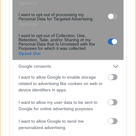
Opted In
I want to opt-out of processing my
Personal Data for Targeted Advertising.
Opted In
I want to opt-out of Collection, Use,
Retention, Sale, and/or Sharing of my
Personal Data that Is Unrelated with the
Purposes for which it was collected.
Opted Out
Τουρισμός: Στο μικροσκόπιο των
Αρχών νέα «πατέντα» των εργοδοτών
Google consents
με την Ψηφιακή Κάρτα Εργασίας – Το
κόλπο του «ενδιάμεσου s...
I want to allow Google to enable storage
related to advertising like cookies on web or
device identifiers in apps.
I want to allow my user data to be sent to
Google for online advertising purposes.
I want to allow Google to send me
personalized advertising.