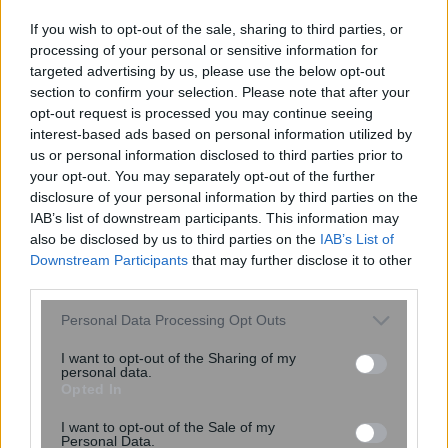
ENIKOS NETWORK
If you wish to opt-out of the sale, sharing to third parties, or
processing of your personal or sensitive information for
targeted advertising by us, please use the below opt-out
section to confirm your selection. Please note that after your
opt-out request is processed you may continue seeing
interest-based ads based on personal information utilized by
us or personal information disclosed to third parties prior to
your opt-out. You may separately opt-out of the further
disclosure of your personal information by third parties on the
IAB’s list of downstream participants. This information may
also be disclosed by us to third parties on the
IAB’s List of
Downstream Participants
that may further disclose it to other
third parties.
Meta: Πρόστιμο-μαμούθ 567 εκατ.
Please note that this website/app uses one or more Google
Personal Data Processing Opt Outs
services and may gather and store information including but
δολαρίων για την προστασία των
not limited to your visit or usage behaviour. You may click to
I want to opt-out of the Sharing of my
παιδιών – Δικαστής την χαρακτήρισε
personal data.
grant or deny consent to Google and its third-party tags to
«δημόσιο κίνδυνο»
Opted In
use your data for below specified purposes in below Google
consent section.
I want to opt-out of the Sale of my
Personal Data.