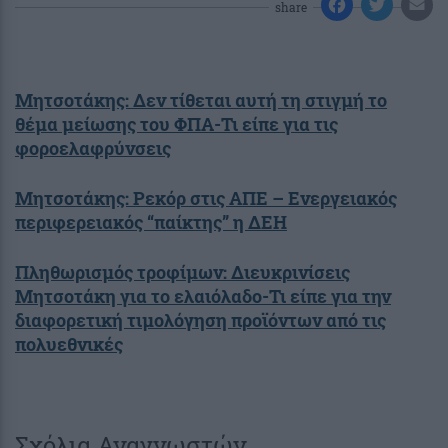
share
Μητσοτάκης: Δεν τίθεται αυτή τη στιγμή το
θέμα μείωσης του ΦΠΑ-Τι είπε για τις
φοροελαφρύνσεις
Μητσοτάκης: Ρεκόρ στις ΑΠΕ – Ενεργειακός
περιφερειακός “παίκτης” η ΔΕΗ
Πληθωρισμός τροφίμων: Διευκρινίσεις
Mητσοτάκη για το ελαιόλαδο-Τι είπε για την
διαφορετική τιμολόγηση προϊόντων από τις
πολυεθνικές
Σχόλια Αναγνωστών