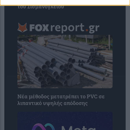
του Σισμανογλείου
Νέα μέθοδος μετατρέπει το PVC σε
λιπαντικό υψηλής απόδοσης