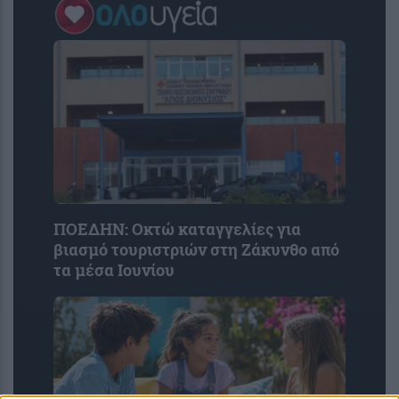
ΠΟΕΔΗΝ: Οκτώ καταγγελίες για
βιασμό τουριστριών στη Ζάκυνθο από
τα μέσα Ιουνίου