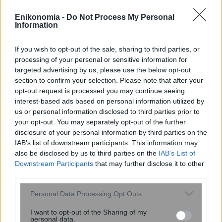
Enikonomia -
Do Not Process My Personal
Information
Η ομιλία των παιδιών μπορεί να
If you wish to opt-out of the sale, sharing to third parties, or
αποκαλύπτει τον μελλοντικό κίνδυνο
processing of your personal or sensitive information for
κατάθλιψης και άγχους – Τι έδειξε
targeted advertising by us, please use the below opt-out
section to confirm your selection. Please note that after your
μελέτη του Stanford με ...
opt-out request is processed you may continue seeing
interest-based ads based on personal information utilized by
us or personal information disclosed to third parties prior to
your opt-out. You may separately opt-out of the further
disclosure of your personal information by third parties on the
IAB’s list of downstream participants. This information may
also be disclosed by us to third parties on the
IAB’s List of
Downstream Participants
that may further disclose it to other
third parties.
Please note that this website/app uses one or more Google
Personal Data Processing Opt Outs
services and may gather and store information including but
not limited to your visit or usage behaviour. You may click to
I want to opt-out of the Sharing of my
personal data.