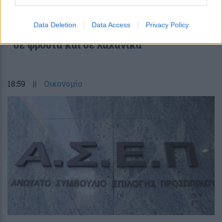
Data Deletion
Data Access
Privacy Policy
Λαϊκή αγορά: Πού κυμαίνονται οι τιμές
σε φρούτα και σε λαχανικά
18:59
||
Οικονομία