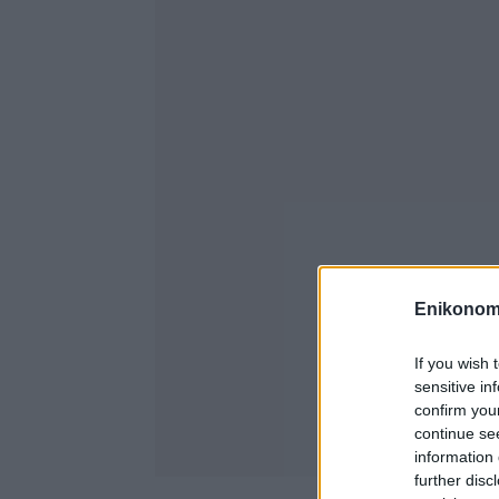
Enikonom
If you wish 
sensitive in
confirm you
continue se
information 
further disc