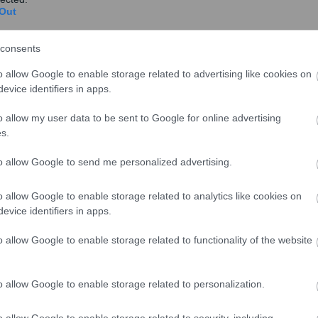
Out
 κ.
Τσάπαλος
.
προβούν σε αυτή την ενέργεια θα πρέπει να
consents
o allow Google to enable storage related to advertising like cookies on
evice identifiers in apps.
το
https://www.aade.gr/
ω στο
«MyΑΑDE» και να επιλέξουν το «Εφαρμογές».
o allow my user data to be sent to Google for online advertising
λείς Εφαρμογές» και στη συνέχεια να πατήσουν στο
s.
to allow Google to send me personalized advertising.
 «Είσοδος στην Εφαρμογή ».
ιχεία στο «Όνομα χρήστη» και στον «κωδικό
o allow Google to enable storage related to analytics like cookies on
οι με αυτούς που χρησιμοποιούνται για την συμπλήρωση
evice identifiers in apps.
o allow Google to enable storage related to functionality of the website
ΣΥΝΔΕΣΗ» και εφόσον τα στοιχεία είναι σωστά μετά
ηροφοριακό Σύστημα Περιουσιολογίου όπου θα πρέπει
.
o allow Google to enable storage related to personalization.
ία υπόχρεου», «Διαθέσιμες ενέργειες», «Εκτυπώσεις».
 του τρέχοντος έτους θα πρέπει οι υπόχρεοι να
o allow Google to enable storage related to security, including