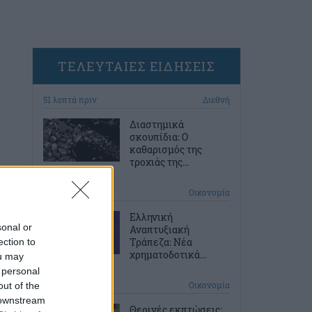
ΤΕΛΕΥΤΑΙΕΣ ΕΙΔΗΣΕΙΣ
51 λεπτά πριν
Διεθνή
Διαστημικά
σκουπίδια: Ο
καθαρισμός της
τροχιάς της...
1 ώρα πριν
Οικονομία
Ελληνική
sonal or
Αναπτυξιακή
Τράπεζα: Νέα
ection to
χρηματοδοτικά...
ou may
 personal
2 ώρες πριν
Οικονομία
out of the
 downstream
Θερινές εκπτώσεις: