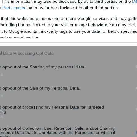
. This information may also be disclosed by us to third parties on the
IA
 Φεσσά
Participants
that may further disclose it to other third parties.
ρόσωπος Τύπου του υπουργείου Εθνικής Οικονομίας
 that this website/app uses one or more Google services and may gath
α
εκκαθαριστικά του νέου ΕΝΦΙΑ
αναμένεται να
including but not limited to your visit or usage behaviour. You may click 
 to Google and its third-party tags to use your data for below specifi
ogle consent section.
l Data Processing Opt Outs
o opt-out of the Sharing of my personal data.
In
o opt-out of the Sale of my Personal Data.
In
to opt-out of processing my Personal Data for Targeted
ing.
In
αθαριστικά
o opt-out of Collection, Use, Retention, Sale, and/or Sharing
ersonal Data that Is Unrelated with the Purposes for which it
ων εκκαθαριστικών σημειωμάτων
του ΕΝΦΙΑ θα είναι
lected.