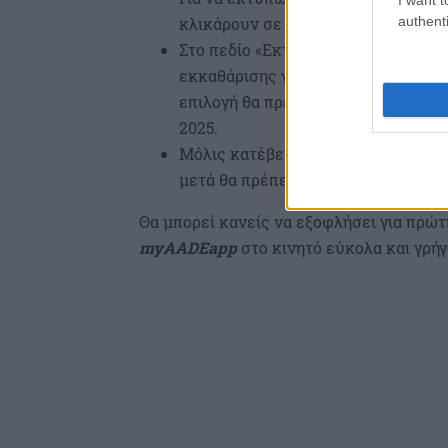
authenti
κλικάρουν σε αυτή την επιλογή και 
Στο πεδίο «Εκτυπώσεις» θα εμφανι
εκκαθάρισης για το έτος 2025» και
επιλογή θα πρέπει να την κλικάρο
2025.
Μόλις κατέβει το αρχείο με το εκκ
μετά θα πρέπει πάνω δεξιά να αναγ
Θα μπορεί κανείς να εξοφλήσει για πρώ
myAADEapp
στο κινητό εύκολα και γρήγ