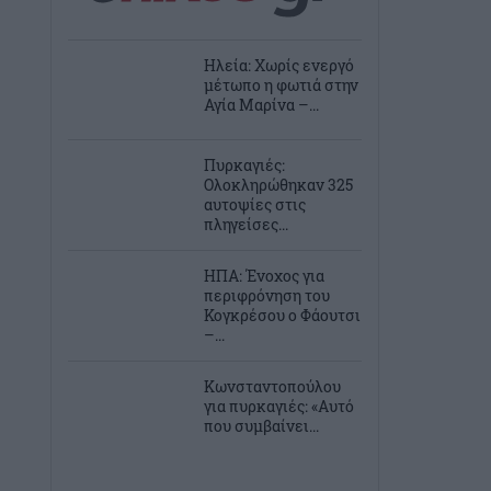
Ηλεία: Χωρίς ενεργό
μέτωπο η φωτιά στην
Αγία Μαρίνα –...
Πυρκαγιές:
Ολοκληρώθηκαν 325
αυτοψίες στις
πληγείσες...
ΗΠΑ: Ένοχος για
περιφρόνηση του
Κογκρέσου ο Φάουτσι
–...
Κωνσταντοπούλου
για πυρκαγιές: «Αυτό
που συμβαίνει...