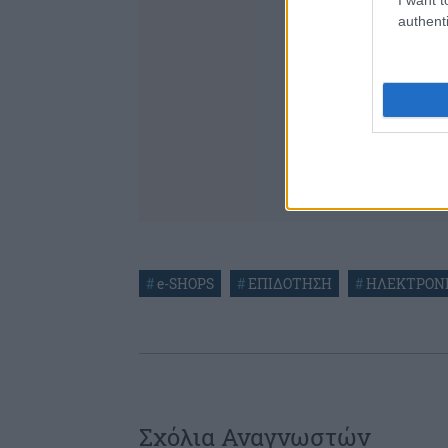
authenti
#
e-SHOPS
#
ΕΠΙΔΟΤΗΣΗ
#
ΗΛΕΚΤΡΟΝ
Σχόλια Αναγνωστών