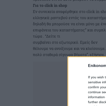
Για το click in shop
Εν συνεχεία αναφέρθηκε στο click in sho
ελληνικά: ραντεβού εντός του καταστήμα
δηλαδή θα μπορούσε να είναι μόνο με έν
επιφάνεια του καταστήματος” και συμπλ
τώρα . “Δείτε τι
συμβαίνει στο εξωτερικό. Εμείς δεν
θέλουμε να ανοίξουμε και να κλείσουμε.
πολύ σταθερά σίγουρα βήματα”, εξήγησε.
Enikonom
If you wish 
sensitive in
confirm you
continue se
information 
further disc