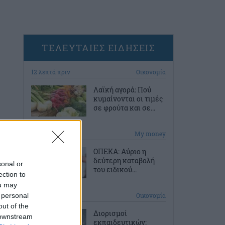
ΤΕΛΕΥΤΑΙΕΣ ΕΙΔΗΣΕΙΣ
12 λεπτά πριν
Οικονομία
Λαϊκή αγορά: Πού
κυμαίνονται οι τιμές
σε φρούτα και σε...
43 λεπτά πριν
My money
ΟΠΕΚΑ: Αύριο η
δεύτερη καταβολή
sonal or
του ειδικού...
ection to
ou may
 personal
1 ώρα πριν
Οικονομία
out of the
Διορισμοί
 downstream
εκπαιδευτικών: