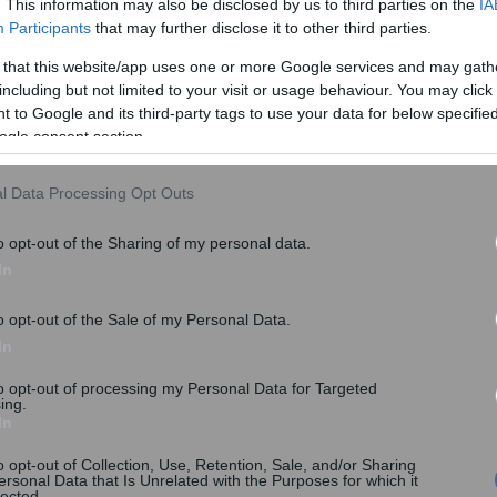
. This information may also be disclosed by us to third parties on the
IA
Participants
that may further disclose it to other third parties.
 that this website/app uses one or more Google services and may gath
including but not limited to your visit or usage behaviour. You may click 
 to Google and its third-party tags to use your data for below specifi
ogle consent section.
l Data Processing Opt Outs
o opt-out of the Sharing of my personal data.
In
o opt-out of the Sale of my Personal Data.
In
to opt-out of processing my Personal Data for Targeted
ing.
In
o opt-out of Collection, Use, Retention, Sale, and/or Sharing
ersonal Data that Is Unrelated with the Purposes for which it
lected.