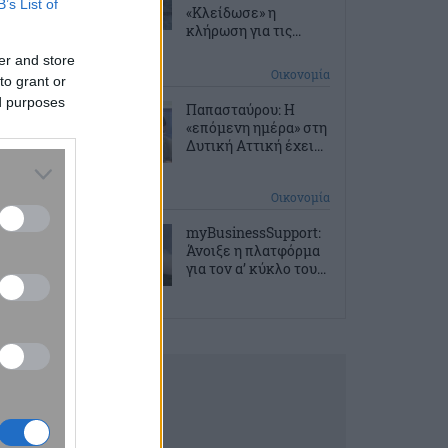
B’s List of
«Κλείδωσε» η
κλήρωση για τις...
er and store
2 ώρες πριν
Οικονομία
to grant or
ed purposes
Παπασταύρου: Η
«επόμενη ημέρα» στη
Δυτική Αττική έχει...
2 ώρες πριν
Οικονομία
myBusinessSupport:
Άνοιξε η πλατφόρμα
για τον α’ κύκλο του...