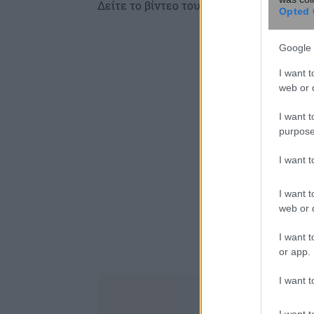
Δείτε το βίντεο του MEGA:
Opted 
Google 
I want t
web or d
I want t
purpose
I want 
I want t
web or d
I want t
or app.
I want t
I want t