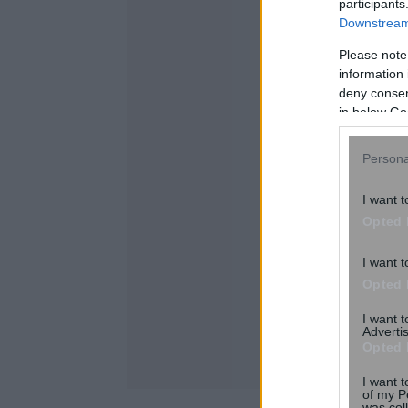
participants
Downstream 
Please note
information 
deny consent
in below Go
Persona
I want t
Opted 
I want t
Opted 
I want 
Advertis
Opted 
I want t
of my P
was col