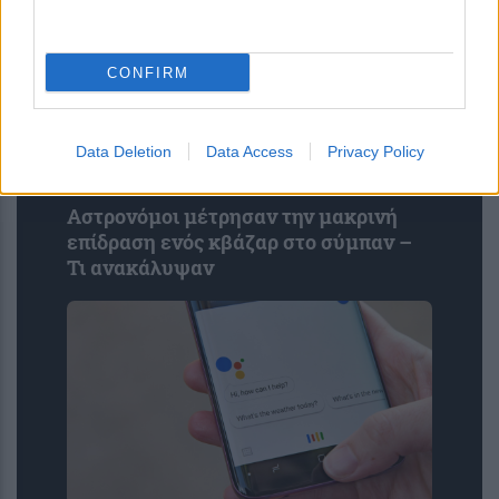
CONFIRM
Data Deletion
Data Access
Privacy Policy
Αστρονόμοι μέτρησαν την μακρινή
επίδραση ενός κβάζαρ στο σύμπαν –
Τι ανακάλυψαν