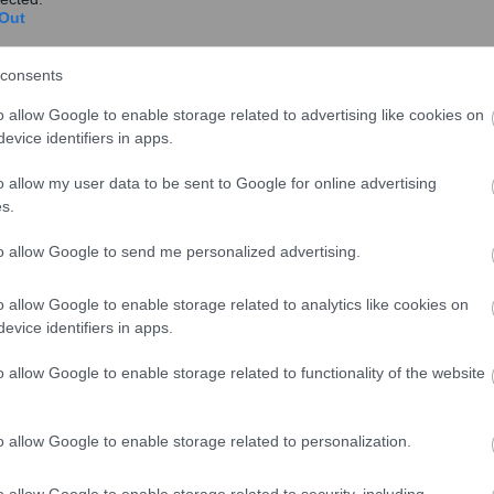
Out
Καθαρά Δευτέρα 2026: Διευκρινίσεις
της ΓΣΕΕ για τις αμοιβές των
consents
εργαζομένων
o allow Google to enable storage related to advertising like cookies on
Για τον τρόπο που θα αμειφθούν στις 23
evice identifiers in apps.
Φεβρουαρίου 2026, την Καθαρά Δευτέρα οι
μισθωτοί εργαζόμεν...
o allow my user data to be sent to Google for online advertising
s.
to allow Google to send me personalized advertising.
τητα
Γιάννης Παναγόπουλος: Στο
o allow Google to enable storage related to analytics like cookies on
μικροσκόπιο της Αρχής για το
evice identifiers in apps.
Ξέπλυμα Μαύρου Χρήματος ο
o allow Google to enable storage related to functionality of the website
πρόεδρος της ΓΣΕΕ – «Παγώνουν» οι
λογαριασμοί του
o allow Google to enable storage related to personalization.
Με εντολή του προέδρου της Αρχής για το
Ξέπλυμα Μαύρου Χρήματος, Χαράλαμπου
o allow Google to enable storage related to security, including