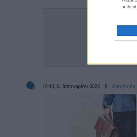
authenti
19:40
, 21 Ιανουαρίου 2026
||
Οικονομία