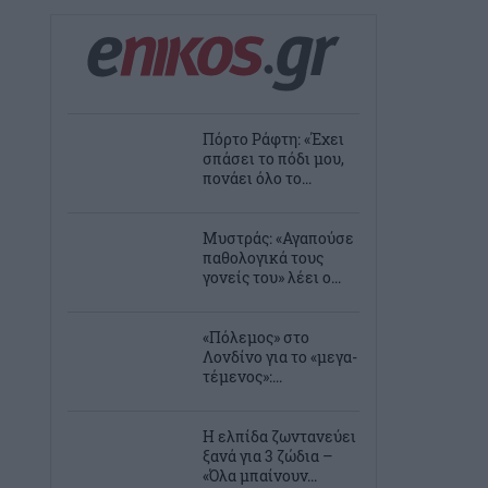
Πόρτο Ράφτη: «Έχει
σπάσει το πόδι μου,
πονάει όλο το...
Μυστράς: «Αγαπούσε
παθολογικά τους
γονείς του» λέει ο...
«Πόλεμος» στο
Λονδίνο για το «μεγα-
τέμενος»:...
Η ελπίδα ζωντανεύει
ξανά για 3 ζώδια –
«Όλα μπαίνουν...