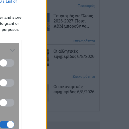
B’s List of
1 ώρα πριν
Τουρισμός
Τουρισμός για Όλους
er and store
2026-2027: Ποιοι
to grant or
ΑΦΜ μπορούν να...
ed purposes
2 ώρες πριν
Επικαιρότητα
Οι αθλητικές
εφημερίδες 6/8/2026
2 ώρες πριν
Επικαιρότητα
Οι οικονομικές
εφημερίδες 6/8/2026