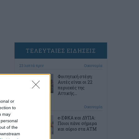
ΤΕΛΕΥΤΑΙΕΣ ΕΙΔΗΣΕΙΣ
23 λεπτά πριν
Οικονομία
Φοιτητική στέγη:
Aυτές είναι οι 22
περιοχές της
Αττικής...
sonal or
52 λεπτά πριν
Οικονομία
ection to
ou may
e-ΕΦΚΑ και ΔΥΠΑ:
 personal
Ποιοι πάνε σήμερα
out of the
και αύριο στα ΑΤΜ
 downstream