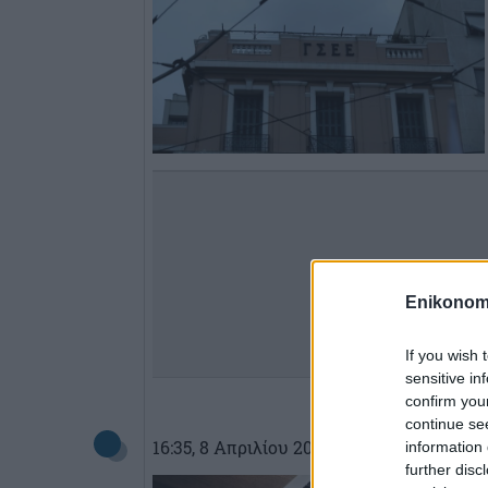
Enikonom
If you wish 
sensitive in
confirm you
continue se
16:35
, 8 Απριλίου 2026
||
Οικονομία
information 
further disc