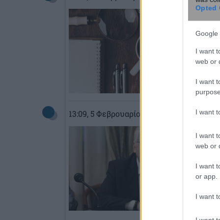
Opted 
Google 
I want t
web or d
I want t
purpose
I want 
13:09
, 5 Φεβρουαρίου 2026
||
Επικαιρό
I want t
web or d
I want t
or app.
I want t
I want t