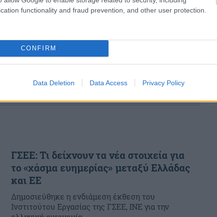
Βουρλιώτη, «παγώνουν»...
cation functionality and fraud prevention, and other user protection.
CONFIRM
Data Deletion
Data Access
Privacy Policy
ΓΣΕΕ: Τι δείχνουν τα νέα στοιχεία για
το «χάσμα ευημερίας» μεταξύ Ελλάδας
και ΕΕ
Δημοσιεύθηκε η ενδιάμεση έκθεση του
Ινστιτούτου Εργασίας της ΓΣΕΕ, ΙΝΕ για την
ελληνική οικονομία...