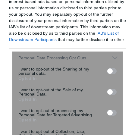
interest-based ads based on personal information utilized by
us or personal information disclosed to third parties prior to
your opt-out. You may separately opt-out of the further
disclosure of your personal information by third parties on the
IAB’s list of downstream participants. This information may
also be disclosed by us to third parties on the
IAB’s List of
Στο ΣτΕ η ΓΣΕΕ για τη διάσωση των
Downstream Participants
that may further disclose it to other
τριετιών
third parties.
Please note that this website/app uses one or more Google
Personal Data Processing Opt Outs
services and may gather and store information including but
not limited to your visit or usage behaviour. You may click to
I want to opt-out of the Sharing of my
personal data.
grant or deny consent to Google and its third-party tags to
Opted In
use your data for below specified purposes in below Google
consent section.
I want to opt-out of the Sale of my
Personal Data.
Opted In
I want to opt-out of processing my
Personal Data for Targeted Advertising.
Opted In
I want to opt-out of Collection, Use,