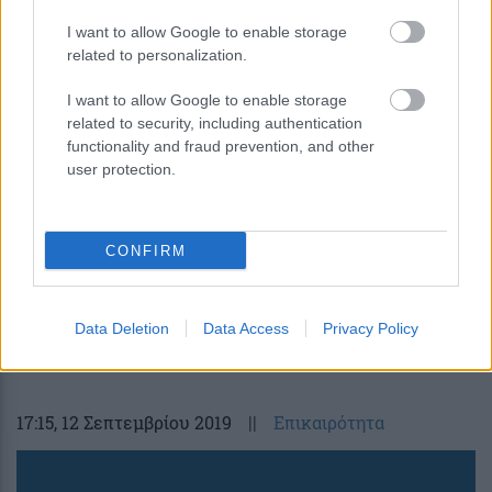
I want to allow Google to enable storage
related to personalization.
I want to allow Google to enable storage
related to security, including authentication
functionality and fraud prevention, and other
user protection.
CONFIRM
Η ΓΣΕΕ καλεί τα μέλη της να
οργανώσουν απεργία για τις 2
Data Deletion
Data Access
Privacy Policy
Οκτωβρίου
17:15
, 12 Σεπτεμβρίου 2019
||
Επικαιρότητα