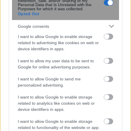
19:08
, 20 Σεπτεμβρίου 2019
||
Επικαιρότητα
Retention, Sale, and/or Sharing of my
Personal Data that Is Unrelated with the
Purposes for which it was collected.
Opted Out
Google consents
I want to allow Google to enable storage
related to advertising like cookies on web or
device identifiers in apps.
I want to allow my user data to be sent to
Google for online advertising purposes.
I want to allow Google to send me
personalized advertising.
Η ΔΑΚΕ Ιδιωτικού Τομέα συμφωνεί με
τη ΓΣΕΕ για απεργία στις 2 Οκτωβρίου
I want to allow Google to enable storage
related to analytics like cookies on web or
device identifiers in apps.
22:31
, 19 Σεπτεμβρίου 2019
||
Επικαιρότητα
I want to allow Google to enable storage
related to functionality of the website or app.