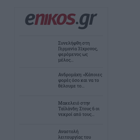
Συνελήφθη στη
Γερμανία 31χρονος,
φερόμενος ως
μέλος...
Ανδρομάχη: «Κάποιες
φορές όσο και να το
θέλουμε το...
Μακελειό στην
Ταϊλάνδη: Στους 6 οι
νεκροί από τους...
Αναστολή
λειτουργίας του