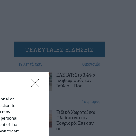
ΤΕΛΕΥΤΑΙΕΣ ΕΙΔΗΣΕΙΣ
19 λεπτά πριν
Οικονομία
ΕΛΣΤΑΤ: Στο 3,4% ο
πληθωρισμός τον
Ιούλιο – Πού...
sonal or
48 λεπτά πριν
Τουρισμός
ection to
ou may
Ειδικό Χωροταξικό
Πλαίσιο για τον
 personal
Τουρισμό: Έπεσαν
out of the
οι...
 downstream