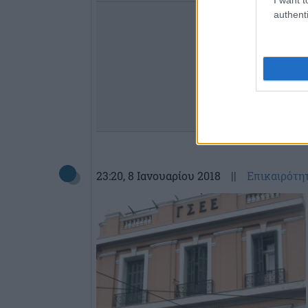
authenti
23:20
, 8 Ιανουαρίου 2018
||
Επικαιρότη