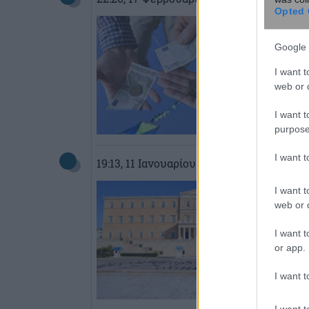
Opted 
Google 
I want t
web or d
I want t
purpose
I want 
19:13
, 11 Ιανουαρίου 2018
||
Επικαιρότη
I want t
web or d
I want t
or app.
I want t
I want t