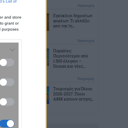
B’s List of
1 ώρα πριν
Οικονομία
Εγκύκλιοι δημοσίων
er and store
φορέων: Τι αλλάζει
to grant or
από την 1η...
ed purposes
2 ώρες πριν
Οικονομία
Παραλίες:
Περισσότεροι από
1.500 έλεγχοι –
Drones και νέες...
2 ώρες πριν
Τουρισμός
Τουρισμός για Όλους
2026-2027: Ποιοι
ΑΦΜ κάνουν αίτηση...