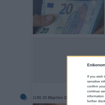
Enikonom
If you wish 
sensitive in
confirm you
continue se
information 
11:00
, 23 Μαρτίου 2018
||
My money
further disc