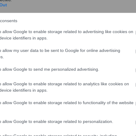
Out
Πώς αμείβεται η εργασία την Καθαρά
Δευτέρα
consents
Για τον τρόπο αμοιβής της Καθαράς Δευτέρας
o allow Google to enable storage related to advertising like cookies on
(εφέτος 19 Φεβρουαρίου 2018) ενημέρωσε τους
evice identifiers in apps.
μισθωτούς ...
o allow my user data to be sent to Google for online advertising
s.
to allow Google to send me personalized advertising.
τα
Πυρά ΓΣΕΕ και ΑΔΕΔΥ κατά της
o allow Google to enable storage related to analytics like cookies on
διάταξης για τις απεργίες – Υπέρ ο
evice identifiers in apps.
ΣΕΒ
o allow Google to enable storage related to functionality of the website
Η διάταξη του πολυνομοσχεδίου για την κήρυξη
απεργίας από πρωτοβάθμια σωματεία βρέθηκε
o allow Google to enable storage related to personalization.
στο στόχασ...
o allow Google to enable storage related to security, including