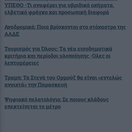
ΥΠΕΘΟ -Τι αναφέρει για υβριδικά οχήματα,
ελβετικό φράγκο και προσωπική διαφορά
Αναδρομικά: Ποια βρίσκονται στο στόχαστρο της
ΑΑΔΕ
Τουρισμός για Όλους: Tα νέα εισοδηματικά
κριτήρια και περίοδοι υλοποίησης -Όλες οι
λεπτομέρειες
Τραμπ: Τα Στενά του Ορμούζ θα είναι «εντελώς
ανοιχτά» την Παρασκευή
Ψηφιακό πελατολόγιο: Σε ποιους κλάδους
επεκτείνεται το μέτρο