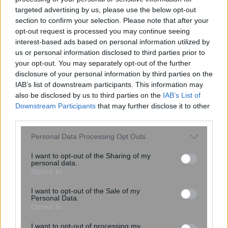
targeted advertising by us, please use the below opt-out
section to confirm your selection. Please note that after your
opt-out request is processed you may continue seeing
Σκανδιναβικό bob: Το καρέ που κάνει
interest-based ads based on personal information utilized by
us or personal information disclosed to third parties prior to
τα λεπτά μαλλιά να δείχνουν πιο
your opt-out. You may separately opt-out of the further
πλούσια – Το προτιμούν celebrities
disclosure of your personal information by third parties on the
IAB’s list of downstream participants. This information may
also be disclosed by us to third parties on the
IAB’s List of
Downstream Participants
that may further disclose it to other
third parties.
Please note that this website/app uses one or more Google
Personal Data Processing Opt Outs
services and may gather and store information including but
not limited to your visit or usage behaviour. You may click to
I want to opt-out of the Sharing of my
personal data.
grant or deny consent to Google and its third-party tags to
Opted In
use your data for below specified purposes in below Google
consent section.
6 φράσεις που χρησιμοποιούν οι
I want to opt-out of the Sale of my
Personal Data.
ναρκισσιστές στους καβγάδες για να
Opted In
σας χειραγωγήσουν
I want to opt-out of processing my