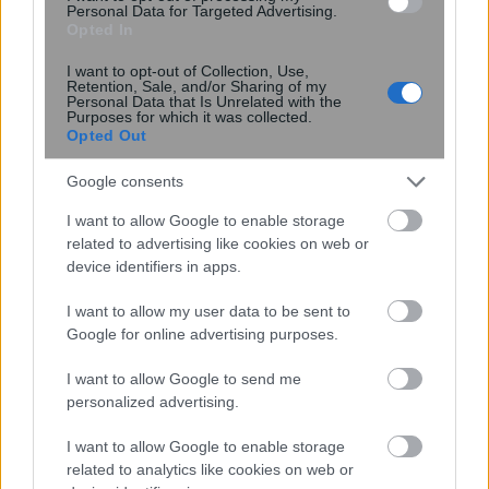
Personal Data for Targeted Advertising.
Opted In
I want to opt-out of Collection, Use,
Retention, Sale, and/or Sharing of my
Personal Data that Is Unrelated with the
Purposes for which it was collected.
Opted Out
Google consents
I want to allow Google to enable storage
related to advertising like cookies on web or
device identifiers in apps.
Νέα κβαντική πύλη εντοπίζει μόνη
I want to allow my user data to be sent to
της τα σφάλματα ως απώλειες
Google for online advertising purposes.
φωτονίων
I want to allow Google to send me
personalized advertising.
I want to allow Google to enable storage
related to analytics like cookies on web or