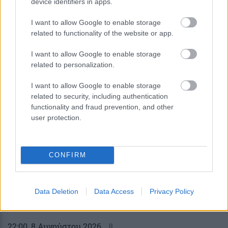
device identifiers in apps.
I want to allow Google to enable storage
related to functionality of the website or app.
I want to allow Google to enable storage
Κουίζ: Πόσο καλός είσαι στην
related to personalization.
ελληνική μυθολογία; Δοκίμασε τις
γνώσεις σου και κάνε το 3 στα 3
I want to allow Google to enable storage
related to security, including authentication
functionality and fraud prevention, and other
user protection.
CONFIRM
περισσότερα
Data Deletion
Data Access
Privacy Policy
22:00
, 8 Αυγούστου 2026
||