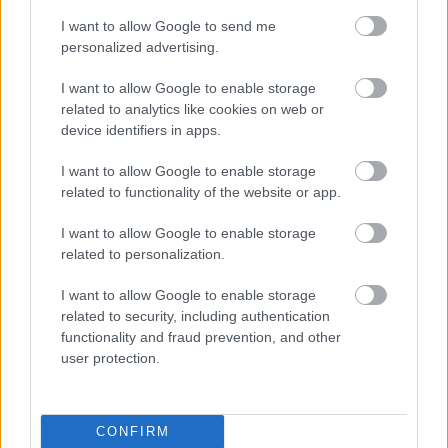
των καρκινικών κυττάρων – Ανοίγει ο
I want to allow Google to send me
δρόμος για νέες θεραπείες
personalized advertising.
I want to allow Google to enable storage
related to analytics like cookies on web or
device identifiers in apps.
I want to allow Google to enable storage
related to functionality of the website or app.
I want to allow Google to enable storage
related to personalization.
Το ύπουλο σύμπτωμα του
I want to allow Google to enable storage
εμφράγματος που πολλοί νομίζουν ότι
related to security, including authentication
είναι ακίνδυνο – Το εμφανίζουν
functionality and fraud prevention, and other
κυρίως οι γυναίκες
user protection.
CONFIRM