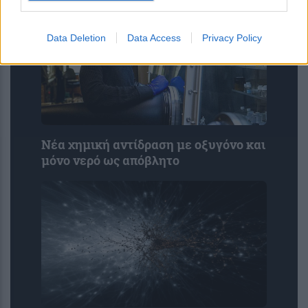
Data Deletion
Data Access
Privacy Policy
Νέα χημική αντίδραση με οξυγόνο και
μόνο νερό ως απόβλητο