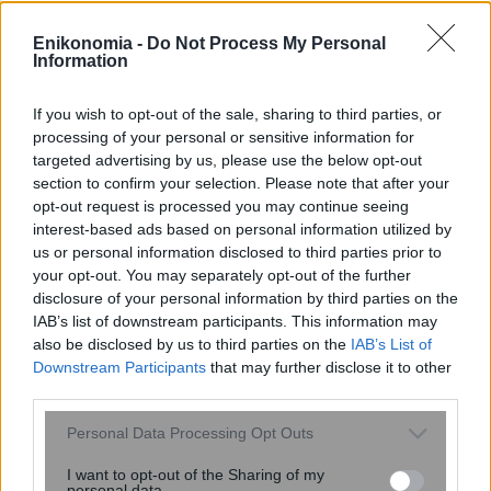
Enikonomia -
Do Not Process My Personal
Information
If you wish to opt-out of the sale, sharing to third parties, or
processing of your personal or sensitive information for
targeted advertising by us, please use the below opt-out
section to confirm your selection. Please note that after your
Politico: Γιατί η Μελόνι έφτασε στα
opt-out request is processed you may continue seeing
άκρα με την Ισπανία – Η
interest-based ads based on personal information utilized by
μεταναστευτική κρίση στη Θεούτα
us or personal information disclosed to third parties prior to
και ο νέος «ακροδεξιός εφιάλτης...
your opt-out. You may separately opt-out of the further
disclosure of your personal information by third parties on the
IAB’s list of downstream participants. This information may
also be disclosed by us to third parties on the
IAB’s List of
Downstream Participants
that may further disclose it to other
third parties.
Please note that this website/app uses one or more Google
Personal Data Processing Opt Outs
services and may gather and store information including but
not limited to your visit or usage behaviour. You may click to
I want to opt-out of the Sharing of my
personal data.