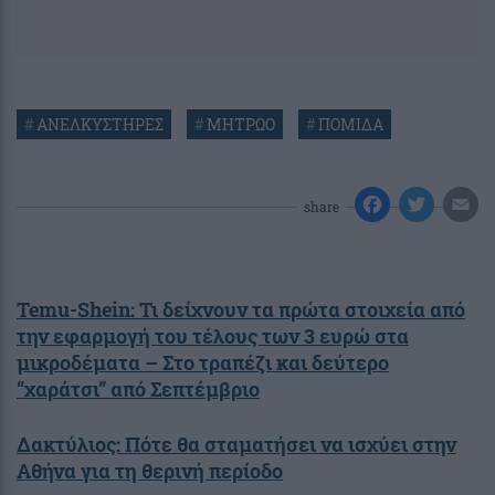
#
ΑΝΕΛΚΥΣΤΗΡΕΣ
#
ΜΗΤΡΩΟ
#
ΠΟΜΙΔΑ
share
Temu-Shein: Τι δείχνουν τα πρώτα στοιχεία από
την εφαρμογή του τέλους των 3 ευρώ στα
μικροδέματα – Στο τραπέζι και δεύτερο
“χαράτσι” από Σεπτέμβριο
Δακτύλιος: Πότε θα σταματήσει να ισχύει στην
Αθήνα για τη θερινή περίοδο