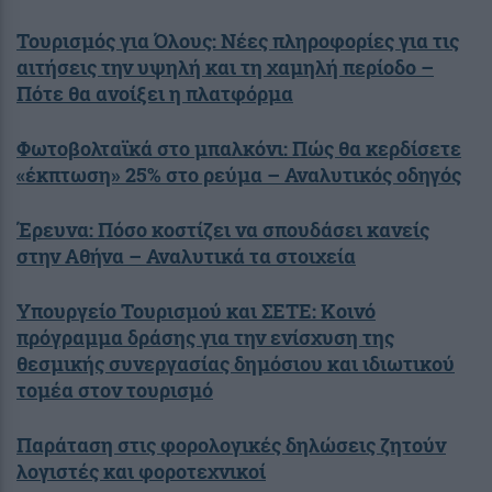
Τουρισμός για Όλους: Νέες πληροφορίες για τις
αιτήσεις την υψηλή και τη χαμηλή περίοδο –
Πότε θα ανοίξει η πλατφόρμα
Φωτοβολταϊκά στο μπαλκόνι: Πώς θα κερδίσετε
«έκπτωση» 25% στο ρεύμα – Αναλυτικός οδηγός
Έρευνα: Πόσο κοστίζει να σπουδάσει κανείς
στην Αθήνα – Αναλυτικά τα στοιχεία
Υπουργείο Τουρισμού και ΣΕΤΕ: Κοινό
πρόγραμμα δράσης για την ενίσχυση της
θεσμικής συνεργασίας δημόσιου και ιδιωτικού
τομέα στον τουρισμό
Παράταση στις φορολογικές δηλώσεις ζητούν
λογιστές και φοροτεχνικοί