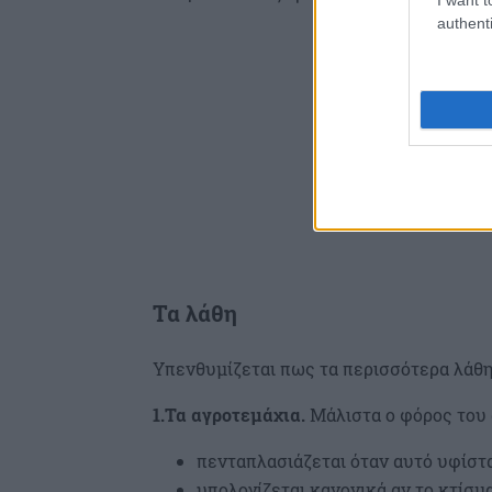
authenti
Τα λάθη
Υπενθυμίζεται πως τα περισσότερα λάθη
1.Τα αγροτεμάχια.
Μάλιστα ο φόρος του 
πενταπλασιάζεται όταν αυτό υφίστα
υπολογίζεται κανονικά αν το κτίσμα