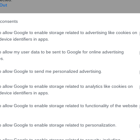
ού παροχής ρεύματος στα κτίσματα στα οποία έχουν
Out
γα με την αιτία εισαγωγής/μεταβολής/διαγραφής
consents
έπει να συμπληρώσουν τα υποχρεωτικά πεδία που
o allow Google to enable storage related to advertising like cookies on
μβολαίων (αριθμός και ημερομηνία συμβολαίου, Α.Φ.Μ.
evice identifiers in apps.
ης εφόσον υπάρχει (αριθμός και ημερομηνία
κ.λπ.
o allow my user data to be sent to Google for online advertising
s.
ς Ε9, μπορεί να ζητηθεί η μεταβολή συγκεκριμένων
χεία τους.
to allow Google to send me personalized advertising.
υν, αποθηκεύεται προσωρινά.
 τις μεταβολές της περιουσιακής τους κατάστασης,
o allow Google to enable storage related to analytics like cookies on
ς έχει διαμορφωθεί μέσω της προεπισκόπησης
evice identifiers in apps.
o allow Google to enable storage related to functionality of the website
υποβολή της δήλωσης Ε9 και εάν επιθυμούν μεταφορά
o allow Google to enable storage related to personalization.
ΦΙΑ με βάση τις διορθώσεις στο Ε9. Και οι υπόχρεοι
φάπαξ είτε σε 12 μηνιαίες δόσεις.
o allow Google to enable storage related to security, including