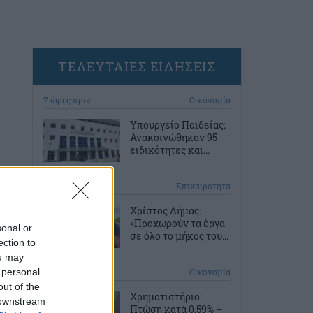
ΤΕΛΕΥΤΑΙΕΣ ΕΙΔΗΣΕΙΣ
7 ώρες πριν
Οικονομία
Υπουργείο Παιδείας:
Ανακοινώθηκαν 95
ειδικότητες και...
8 ώρες πριν
Επικαιρότητα
Χρίστος Δήμας:
«Προχωρούν τα έργα
sonal or
σε όλο το μήκος του...
ection to
ou may
 personal
8 ώρες πριν
Οικονομία
out of the
Χρηματιστήριο:
 downstream
Πτώση κατά 0,59% –