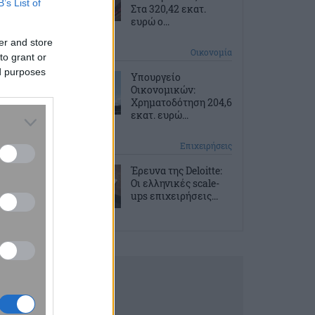
B’s List of
Στα 320,42 εκατ.
ευρώ ο...
er and store
9 ώρες πριν
Οικονομία
to grant or
ed purposes
Υπουργείο
Οικονομικών:
Χρηματοδότηση 204,6
εκατ. ευρώ...
9 ώρες πριν
Επιχειρήσεις
Έρευνα της Deloitte:
Οι ελληνικές scale-
ups επιχειρήσεις...