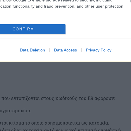
cation functionality and fraud prevention, and other user protection.
CONFIRM
Data Deletion
Data Access
Privacy Policy
 που εντοπίζονται στους κωδικούς του Ε9 αφορούν:
αγροτεμαχίου:
ται κτίσμα το οποίο χρησιμοποιείται ως κατοικία.
 δεν είναι κατοικία, αλλά γεωργικό κτίσμα ή αποθήκη ή