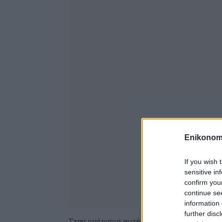
Enikonom
If you wish 
sensitive in
confirm you
continue se
information 
further disc
Στην ενέργεια αυτή μπορούν να προβούν 