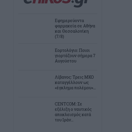
Εφημερεύοντα
φαρμακεία σε Αθήνα
και Θεσσαλονίκη
(7/8)
Εορτολόγιο: Ποιοι
γιορτάζουν σήμερα 7
Αυγούστου
Λίβανος: Τρεις ΜΚΟ
καταγγέλλουν ως
«έγκλημα πολέμου»...
CENTCOM: Σε
εξέλιξη ο ναυτικός
αποκλεισμός κατά
του Ιράν...