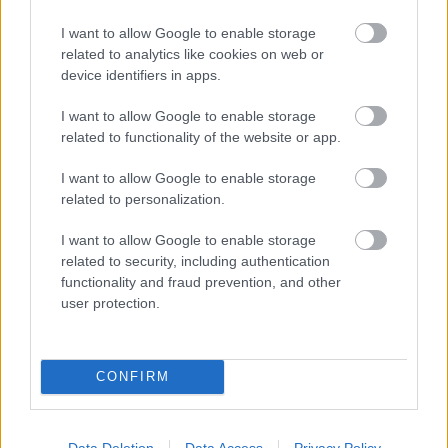
I want to allow Google to enable storage
related to analytics like cookies on web or
device identifiers in apps.
Τέλος και επισήμως ο Ντάισελμπλουμ –
Αυτός είναι ο νέος πρόεδρος του
I want to allow Google to enable storage
related to functionality of the website or app.
Eurogroup – ΦΩΤΟ
I want to allow Google to enable storage
related to personalization.
17:38
, 4 Δεκεμβρίου 2017
||
Οικονομία
I want to allow Google to enable storage
related to security, including authentication
functionality and fraud prevention, and other
user protection.
CONFIRM
Data Deletion
Data Access
Privacy Policy