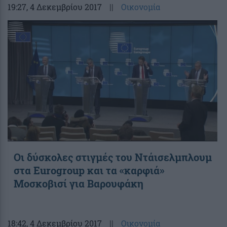
19:27
, 4 Δεκεμβρίου 2017
||
Οικονομία
Οι δύσκολες στιγμές του Ντάισελμπλουμ
στα Eurogroup και τα «καρφιά»
Μοσκοβισί για Βαρουφάκη
18:42
, 4 Δεκεμβρίου 2017
||
Οικονομία