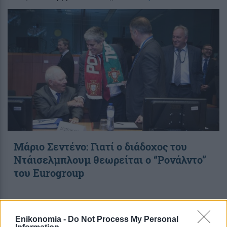
Μάριο Σεντένο: Γιατί ο διάδοχος του
Ντάισελμπλουμ θεωρείται ο “Ρονάλντο”
του Eurogroup
18:14
, 4 Δεκεμβρίου 2017
||
Οικονομία
Enikonomia -
Do Not Process My Personal