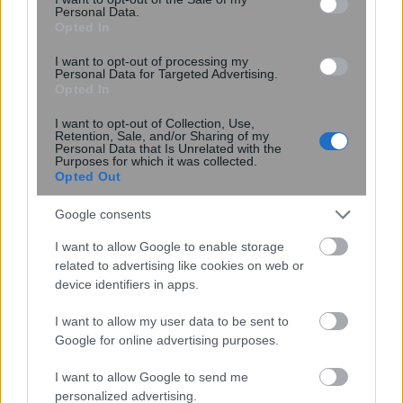
Personal Data.
Opted In
I want to opt-out of processing my
Personal Data for Targeted Advertising.
Opted In
I want to opt-out of Collection, Use,
Retention, Sale, and/or Sharing of my
Personal Data that Is Unrelated with the
Purposes for which it was collected.
Opted Out
Google consents
18:14
, 4 Δεκεμβρίου 2017
||
Οικονομία
I want to allow Google to enable storage
related to advertising like cookies on web or
device identifiers in apps.
I want to allow my user data to be sent to
Google for online advertising purposes.
I want to allow Google to send me
personalized advertising.