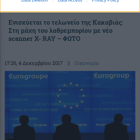
Ενισχύεται το τελωνείο της Κακαβιάς:
Στη μάχη του λαθρεμπορίου με νέο
scanner X- RAY – ΦΩΤΟ
17:26
, 4 Δεκεμβρίου 2017
||
Οικονομία