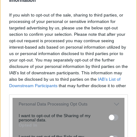
Information
If you wish to opt-out of the sale, sharing to third parties, or
processing of your personal or sensitive information for
targeted advertising by us, please use the below opt-out
section to confirm your selection. Please note that after your
opt-out request is processed you may continue seeing
interest-based ads based on personal information utilized by
us or personal information disclosed to third parties prior to
your opt-out. You may separately opt-out of the further
disclosure of your personal information by third parties on the
IAB’s list of downstream participants. This information may
also be disclosed by us to third parties on the
IAB’s List of
Downstream Participants
that may further disclose it to other
third parties.
ESM: Ολοκληρώθηκε η εφαρμογή
των βραχυπρόθεσμων μέτρων για
Please note that this website/app uses one or more Google
Personal Data Processing Opt Outs
services and may gather and store information including but
το ελληνικό χρέος – Θα μειωθεί
not limited to your visit or usage behaviour. You may click to
I want to opt-out of the Sharing of my
κατά 25% του ΑΕΠ
personal data.
grant or deny consent to Google and its third-party tags to
Opted In
use your data for below specified purposes in below Google
consent section.
I want to opt-out of the Sale of my