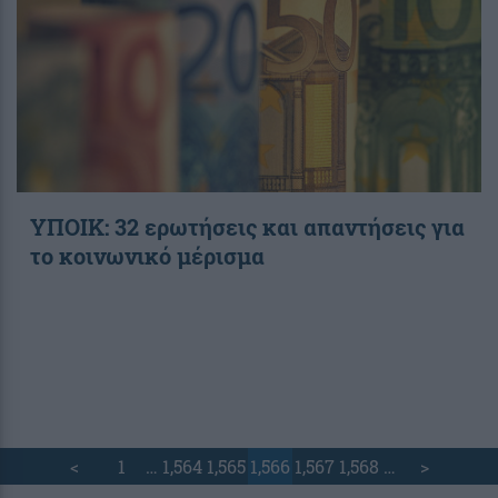
ΥΠΟΙΚ: 32 ερωτήσεις και απαντήσεις για
το κοινωνικό μέρισμα
<
1
…
1,564
1,565
1,566
1,567
1,568
…
>