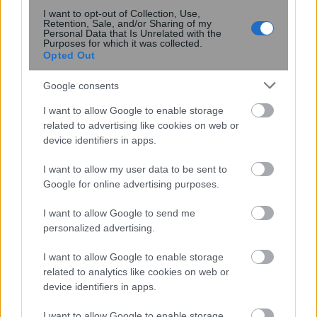
I want to opt-out of Collection, Use,
Retention, Sale, and/or Sharing of my
Personal Data that Is Unrelated with the
Purposes for which it was collected.
Opted Out
12:29
, 26 Νοεμβρίου 2017
||
Οικονομία
Google consents
I want to allow Google to enable storage
related to advertising like cookies on web or
device identifiers in apps.
I want to allow my user data to be sent to
Google for online advertising purposes.
I want to allow Google to send me
personalized advertising.
I want to allow Google to enable storage
Έρχεται εβδομάδα πληρωμής
related to analytics like cookies on web or
device identifiers in apps.
συντάξεων- Δείτε αναλυτικά τις
ημερομηνίες
I want to allow Google to enable storage