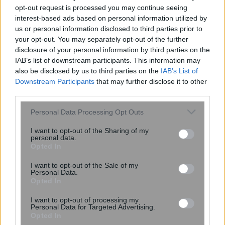
opt-out request is processed you may continue seeing
interest-based ads based on personal information utilized by
us or personal information disclosed to third parties prior to
your opt-out. You may separately opt-out of the further
disclosure of your personal information by third parties on the
IAB’s list of downstream participants. This information may
also be disclosed by us to third parties on the
IAB’s List of
Downstream Participants
that may further disclose it to other
third parties.
Αντίστροφη μέτρηση για τους e-
Please note that this website/app uses one or more Google
Personal Data Processing Opt Outs
πλειστηριασμούς
services and may gather and store information including but
not limited to your visit or usage behaviour. You may click to
I want to opt-out of the Sharing of my
personal data.
grant or deny consent to Google and its third-party tags to
Opted In
use your data for below specified purposes in below Google
consent section.
I want to opt-out of the Sale of my
Personal Data.
Opted In
I want to opt-out of processing my
Personal Data for Targeted Advertising.
Opted In