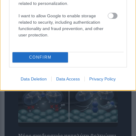
related to personalization.
I want to allow Google to enable storage
Η ομιλία των παιδιών μπορεί να
related to security, including authentication
αποκαλύπτει τον μελλοντικό κίνδυνο
functionality and fraud prevention, and other
κατάθλιψης και άγχους – Τι έδειξε
user protection.
μελέτη του Stanford με ...
CONFIRM
Data Deletion
Data Access
Privacy Policy
Νέος σχεδιασμός καταλύτη βελτιώνει