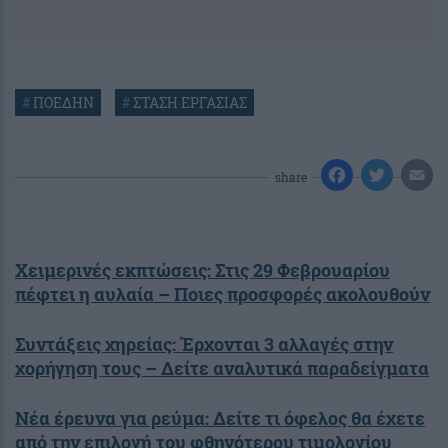
#
ΠΟΕΔΗΝ
#
ΣΤΑΣΗ ΕΡΓΑΣΙΑΣ
share
Χειμερινές εκπτώσεις: Στις 29 Φεβρουαρίου
πέφτει η αυλαία – Ποιες προσφορές ακολουθούν
Συντάξεις χηρείας: Έρχονται 3 αλλαγές στην
χορήγηση τους – Δείτε αναλυτικά παραδείγματα
Νέα έρευνα για ρεύμα: Δείτε τι όφελος θα έχετε
από την επιλογή του φθηνότερου τιμολογίου