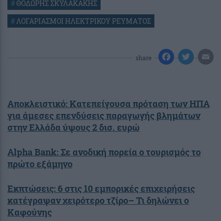
#
ΘΟΔΩΡΗΣ ΣΚΥΛΑΚΑΚΗΣ
#
ΛΟΓΑΡΙΑΣΜΟΙ ΗΛΕΚΤΡΙΚΟΥ ΡΕΥΜΑΤΟΣ
share
Αποκλειστικό: Κατεπείγουσα πρόταση των ΗΠΑ
για άμεσες επενδύσεις παραγωγής βλημάτων
στην Ελλάδα ύψους 2 δισ. ευρώ
Alpha Bank: Σε ανοδική πορεία ο τουρισμός το
πρώτο εξάμηνο
Εκπτώσεις: 6 στις 10 εμπορικές επιχειρήσεις
κατέγραψαν χειρότερο τζίρο– Τι δηλώνει ο
Καφούνης