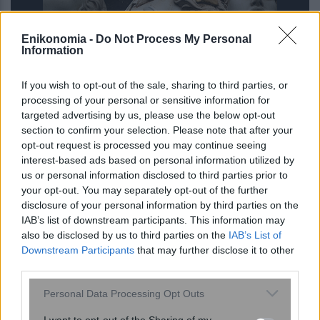
Enikonomia -
Do Not Process My Personal
Information
If you wish to opt-out of the sale, sharing to third parties, or
processing of your personal or sensitive information for
targeted advertising by us, please use the below opt-out
section to confirm your selection. Please note that after your
Κουίζ: Πόσο καλά θυμάστε την
opt-out request is processed you may continue seeing
ελληνική μυθολογία; Μπορείτε να
interest-based ads based on personal information utilized by
απαντήσετε σωστά και στις 3
us or personal information disclosed to third parties prior to
ερωτήσεις;
your opt-out. You may separately opt-out of the further
disclosure of your personal information by third parties on the
IAB’s list of downstream participants. This information may
also be disclosed by us to third parties on the
IAB’s List of
Downstream Participants
that may further disclose it to other
third parties.
Please note that this website/app uses one or more Google
Personal Data Processing Opt Outs
services and may gather and store information including but