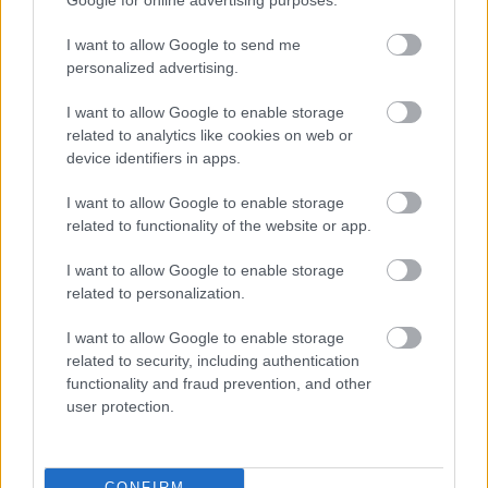
Google for online advertising purposes.
I want to allow Google to send me
personalized advertising.
I want to allow Google to enable storage
related to analytics like cookies on web or
device identifiers in apps.
I want to allow Google to enable storage
related to functionality of the website or app.
I want to allow Google to enable storage
related to personalization.
I want to allow Google to enable storage
Η Realnews που κυκλοφορεί σήμερα
related to security, including authentication
functionality and fraud prevention, and other
user protection.
12:00
, 19 Ιουλίου 2026
||
CONFIRM