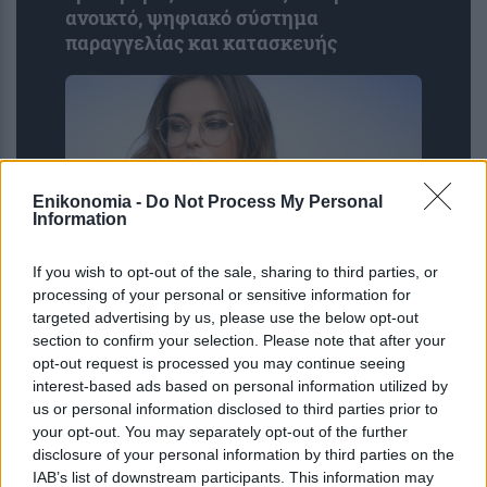
ανοικτό, ψηφιακό σύστημα
παραγγελίας και κατασκευής
Enikonomia -
Do Not Process My Personal
Information
If you wish to opt-out of the sale, sharing to third parties, or
processing of your personal or sensitive information for
«Πρόσθεσα 5 βήματα αυτοφροντίδας
targeted advertising by us, please use the below opt-out
στη ρουτίνα μου και η ζωή μου άλλαξε
section to confirm your selection. Please note that after your
ολοκληρωτικά»
opt-out request is processed you may continue seeing
interest-based ads based on personal information utilized by
us or personal information disclosed to third parties prior to
your opt-out. You may separately opt-out of the further
disclosure of your personal information by third parties on the
IAB’s list of downstream participants. This information may