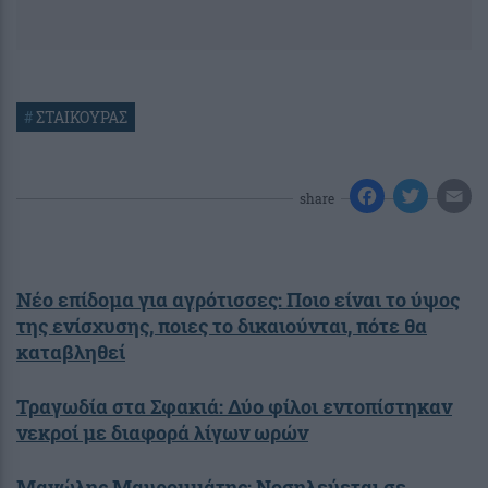
#
ΣΤΑΙΚΟΥΡΑΣ
share
Νέο επίδομα για αγρότισσες: Ποιο είναι το ύψος
της ενίσχυσης, ποιες το δικαιούνται, πότε θα
καταβληθεί
Τραγωδία στα Σφακιά: Δύο φίλοι εντοπίστηκαν
νεκροί με διαφορά λίγων ωρών
Μανώλης Μαυρομμάτης: Νοσηλεύεται σε