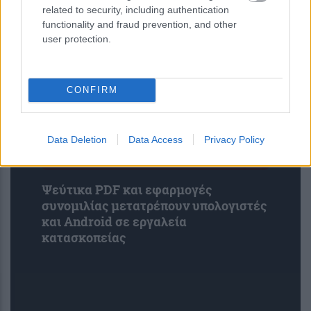
νανομέτρου τη συμπεριφορά 2D
related to security, including authentication
υλικών
functionality and fraud prevention, and other
user protection.
CONFIRM
Data Deletion
Data Access
Privacy Policy
Ψεύτικα PDF και εφαρμογές
συνομιλίας μετατρέπουν υπολογιστές
και Android σε εργαλεία
κατασκοπείας