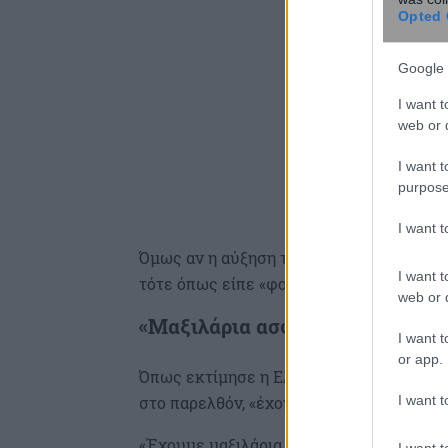
Opted 
Google 
I want t
web or d
I want t
purpose
I want 
Όμως αν η αύξηση του πληθωρισμού είναι
I want t
τότε όπως είπε «φοβάμαι θα πάμε σε άλλ
web or d
«Μαξιλάρια ασφαλείας» για την 
I want t
or app.
Όπως εκτίμησε η Ελλάδα βρίσκεται συγ
I want t
στο παρελθόν, «έχουμε μαξιλαράκια ασφα
«Έχουμε μαξιλάρια ασφαλείας στο δημοσι
I want t