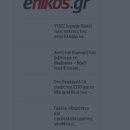
ΥΠΕΞ Ισραήλ: Καλεί
τους πολίτες του
στην Ελλάδα να...
Αυτή την Κυριακή δύο
βιβλία με τη
Realnews – Μαζί
food & travel...
Ότο Ρεχάγκελ: Οι
ευχές της EΠΟ για τα
88α γενέθλιά του –...
Γαλλία: «Χαμένες»
και
εγκαταλελειμμένες
υποθέσεις...