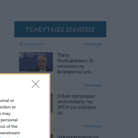
ΤΕΛΕΥΤΑΙΕΣ ΕΙΔΗΣΕΙΣ
26 λεπτά πριν
Οικονομία
Τάκης
Θεοδωρικάκος: Η
ενίσχυση της
βιομηχανίας μας...
56 λεπτά πριν
Οικονομία
Ειδικό πρόγραμμα
sonal or
απασχόλησης της
ΔΥΠΑ για ανέργους
ection to
με...
ou may
 personal
2 ώρες πριν
Οικονομία
out of the
 downstream
Δεκαπενταύγουστος