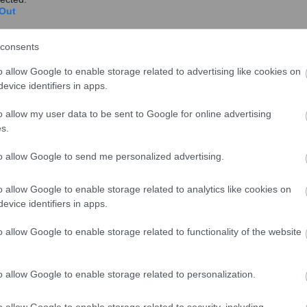
Out
consents
o allow Google to enable storage related to advertising like cookies on
evice identifiers in apps.
o allow my user data to be sent to Google for online advertising
s.
to allow Google to send me personalized advertising.
 μεγάλη και διατηρηθεί για μεγάλο χρονικό διάστημα
o allow Google to enable storage related to analytics like cookies on
ες καταστάσεις».
evice identifiers in apps.
ελληνική οικονομία
o allow Google to enable storage related to functionality of the website
κριτικά σε καλύτερη θέση λόγω των καλών επιδόσεων
o allow Google to enable storage related to personalization.
λείας».
ονομικό κομμάτι, στις τράπεζες, στις ασφαλιστικές
o allow Google to enable storage related to security, including