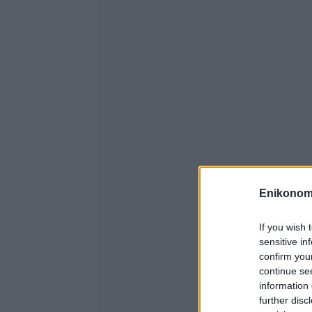
Enikonom
If you wish 
sensitive in
confirm you
continue se
information 
further disc