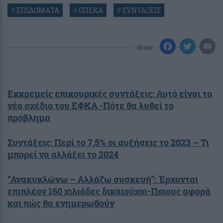
#
ΕΠΙΔΟΜΑΤΑ
#
ΟΠΕΚΑ
#
ΣΥΝΤΑΞΕΙΣ
share
Εκκρεμείς επικουρικές συντάξεις: Αυτό είναι το
νέο σχέδιο του ΕΦΚΑ -Πότε θα λυθεί το
πρόβλημα
Συντάξεις: Περί το 7,5% οι αυξήσεις το 2023 – Τι
μπορεί να αλλάξει το 2024
“Ανακυκλώνω – Αλλάζω συσκευή”: Έρχονται
επιπλέον 160 χιλιάδες δικαιούχοι-Ποιους αφορά
και πώς θα ενημερωθούν