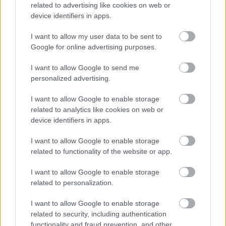
related to advertising like cookies on web or
device identifiers in apps.
ΠΟΕΔΗΝ: Οκτώ καταγγελίες για
βιασμό τουριστριών στη Ζάκυνθο από
I want to allow my user data to be sent to
τα μέσα Ιουνίου
Google for online advertising purposes.
I want to allow Google to send me
personalized advertising.
I want to allow Google to enable storage
related to analytics like cookies on web or
device identifiers in apps.
I want to allow Google to enable storage
related to functionality of the website or app.
Η ομιλία των παιδιών μπορεί να
I want to allow Google to enable storage
αποκαλύπτει τον μελλοντικό κίνδυνο
related to personalization.
κατάθλιψης και άγχους – Τι έδειξε
μελέτη του Stanford με ...
I want to allow Google to enable storage
related to security, including authentication
functionality and fraud prevention, and other