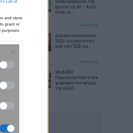
αναδιοργανώνει την
B’s List of
ηγεσία της AI – Αυτά
είναι τα...
er and store
to grant or
2 ώρες πριν
Οικονομία
ed purposes
Δεκαπενταύγουστος
2026: Διευκρινίσεις
από την ΓΣΕΕ για...
2 ώρες πριν
Οικονομία
ΜyAGRO:
Παρουσιάστηκε η νέα
ψηφιακή πλατφόρμα
της ΑΑΔΕ-...