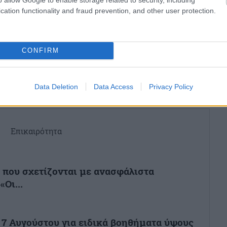
cation functionality and fraud prevention, and other user protection.
ο
Google News
και μάθετε πρώτοι όλες τις ειδήσεις
CONFIRM
ό την Ελλάδα και τον Κόσμο στο
Data Deletion
Data Access
Privacy Policy
Επικαιρότητα
α που σχετίζονται με ανασφάλιστα
Οι...
7 Αυγούστου για ειδικά βοηθήματα ύψους