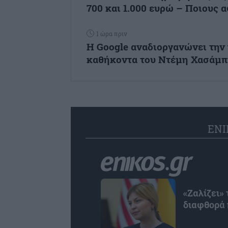
700 και 1.000 ευρώ – Ποιους 
1 ώρα πριν
Η Google αναδιοργανώνει την η
καθήκοντα του Ντέμη Χασάμ
ENI
«Ζαλίζει» 
διαφθορά 