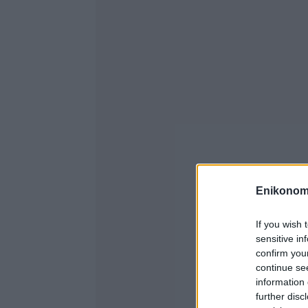
Enikonom
If you wish 
sensitive in
confirm you
continue se
information 
further disc