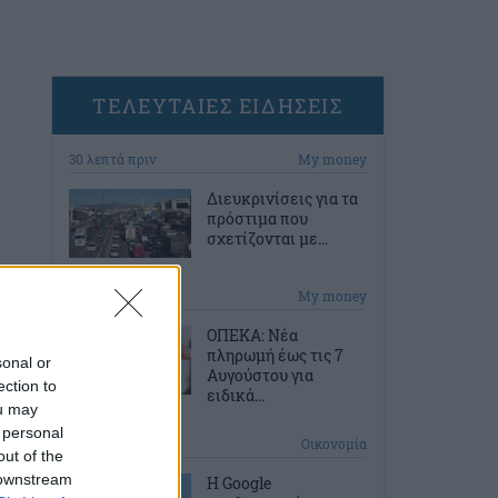
ΤΕΛΕΥΤΑΙΕΣ ΕΙΔΗΣΕΙΣ
30 λεπτά πριν
My money
Διευκρινίσεις για τα
πρόστιμα που
σχετίζονται με...
60 λεπτά πριν
My money
ΟΠΕΚΑ: Νέα
πληρωμή έως τις 7
sonal or
Αυγούστου για
ection to
ειδικά...
ou may
 personal
1 ώρα πριν
Οικονομία
out of the
 downstream
Η Google