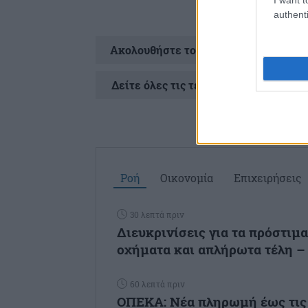
authenti
Ακολουθήστε το
στ
Δείτε όλες τις τελευταίες
Ειδήσεις
απ
Ροή
Οικονομία
Επιχειρήσεις
30 λεπτά πριν
Διευκρινίσεις για τα πρόστιμ
οχήματα και απλήρωτα τέλη – «
60 λεπτά πριν
ΟΠΕΚΑ: Νέα πληρωμή έως τις 