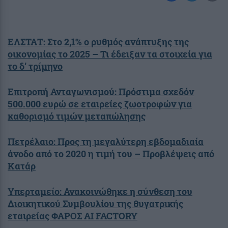
ΕΛΣΤΑΤ: Στο 2,1% ο ρυθμός ανάπτυξης της
οικονομίας το 2025 – Τι έδειξαν τα στοιχεία για
το δ’ τρίμηνο
Επιτροπή Ανταγωνισμού: Πρόστιμα σχεδόν
500.000 ευρώ σε εταιρείες ζωοτροφών για
καθορισμό τιμών μεταπώλησης
Πετρέλαιο: Προς τη μεγαλύτερη εβδομαδιαία
άνοδο από το 2020 η τιμή του – Προβλέψεις από
Κατάρ
Υπερταμείο: Ανακοινώθηκε η σύνθεση του
Διοικητικού Συμβουλίου της θυγατρικής
εταιρείας ΦΑΡΟΣ AI FACTORY