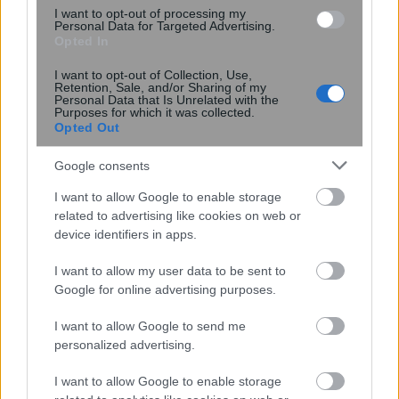
I want to opt-out of processing my
Personal Data for Targeted Advertising.
Opted In
Νέα εποχή στη θεραπεία του
I want to opt-out of Collection, Use,
μεταστατικού τριπλά αρνητικού
Retention, Sale, and/or Sharing of my
Personal Data that Is Unrelated with the
καρκίνου του μαστού
Purposes for which it was collected.
Opted Out
Google consents
I want to allow Google to enable storage
related to advertising like cookies on web or
device identifiers in apps.
I want to allow my user data to be sent to
Google for online advertising purposes.
Φαγούρα στα αυτιά: Οι πιο κοινές
I want to allow Google to send me
αιτίες σε παιδιά και ενήλικες – Πότε
personalized advertising.
να πάτε στον γιατρό
I want to allow Google to enable storage