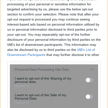
processing of your personal or sensitive information for
targeted advertising by us, please use the below opt-out
section to confirm your selection. Please note that after your
opt-out request is processed you may continue seeing
interest-based ads based on personal information utilized by
us or personal information disclosed to third parties prior to
your opt-out. You may separately opt-out of the further
Φωτιά σε εγκαταλελειμμένο κτίριο
disclosure of your personal information by third parties on the
στην Αθήνα – Απεγκλωβίστηκε ένα
IAB’s list of downstream participants. This information may
also be disclosed by us to third parties on the
IAB’s List of
άτομο
Downstream Participants
that may further disclose it to other
third parties.
Please note that this website/app uses one or more Google
Personal Data Processing Opt Outs
services and may gather and store information including but
not limited to your visit or usage behaviour. You may click to
I want to opt-out of the Sharing of my
personal data.
grant or deny consent to Google and its third-party tags to
Opted In
use your data for below specified purposes in below Google
consent section.
I want to opt-out of the Sale of my
Personal Data.
Opted In