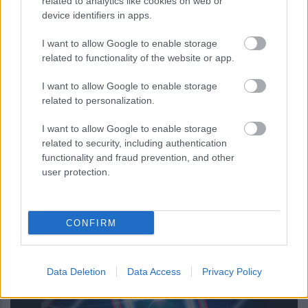
related to analytics like cookies on web or
device identifiers in apps.
I want to allow Google to enable storage
related to functionality of the website or app.
I want to allow Google to enable storage
related to personalization.
I want to allow Google to enable storage
related to security, including authentication
functionality and fraud prevention, and other
user protection.
Τρεις πλατφόρμες phishing
παρακάμπτουν το MFA και στοχεύουν
λογαριασμούς Microsoft 365
CONFIRM
Data Deletion
Data Access
Privacy Policy