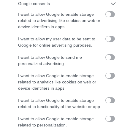
Google consents
αποκαλύπτει τον μελλοντικό κίνδυνο
κατάθλιψης και άγχους – Τι έδειξε
I want to allow Google to enable storage
μελέτη του Stanford με ...
related to advertising like cookies on web or
device identifiers in apps.
I want to allow my user data to be sent to
Google for online advertising purposes.
I want to allow Google to send me
personalized advertising.
I want to allow Google to enable storage
related to analytics like cookies on web or
device identifiers in apps.
I want to allow Google to enable storage
related to functionality of the website or app.
Κουίζ: Πόσο καλά γνωρίζετε την
ελληνική μυθολογία; Μπορείτε να
I want to allow Google to enable storage
κάνετε το 3 στα 3;
related to personalization.