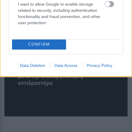
I want to allow Google to enable storage
related to security, including authentication
functionality and fraud prevention, and other
user protection.
CONFIRM
Πρώτη μέτρηση αντινετρίνων από
Data Deletion
Data Access
Privacy Policy
χρησιμοποιημένο πυρηνικό καύσιμο
μετά την απενεργοποίηση
αντιδραστήρα