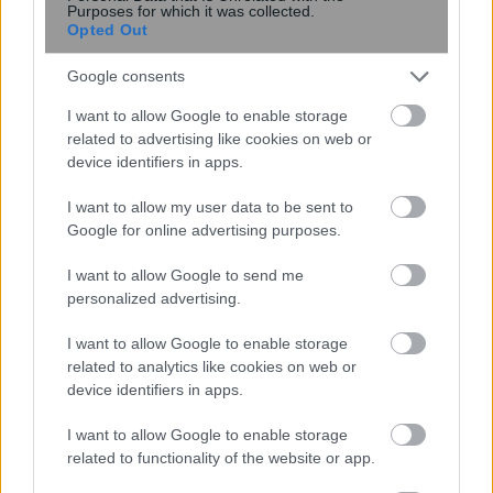
Η τεχνητή νοημοσύνη του Google
Purposes for which it was collected.
Maps αναλαμβάνει παραγγελίες
Opted Out
φαγητού
Google consents
I want to allow Google to enable storage
related to advertising like cookies on web or
device identifiers in apps.
I want to allow my user data to be sent to
Google for online advertising purposes.
περισσότερα
I want to allow Google to send me
personalized advertising.
I want to allow Google to enable storage
21:17
, 19 Μαρτίου 2025
||
Η Ευρώπη στο enikos
related to analytics like cookies on web or
device identifiers in apps.
I want to allow Google to enable storage
related to functionality of the website or app.