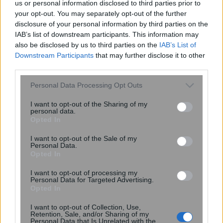
us or personal information disclosed to third parties prior to
your opt-out. You may separately opt-out of the further
disclosure of your personal information by third parties on the
IAB’s list of downstream participants. This information may
also be disclosed by us to third parties on the
IAB’s List of
Downstream Participants
that may further disclose it to other
third parties.
Πλούτωνας: Η ατμόσφαιρά του
Please note that this website/app uses one or more Google
Personal Data Processing Opt Outs
συρρικνώνεται καθώς απομακρύνεται
services and may gather and store information including but
από τον Ήλιο
not limited to your visit or usage behaviour. You may click to
I want to opt-out of the Sharing of my
personal data.
grant or deny consent to Google and its third-party tags to
Opted In
use your data for below specified purposes in below Google
consent section.
I want to opt-out of the Sale of my
Personal Data.
Opted In
I want to opt-out of processing my
Personal Data for Targeted Advertising.
Opted In
I want to opt-out of Collection, Use,
Retention, Sale, and/or Sharing of my
Personal Data that Is Unrelated with the