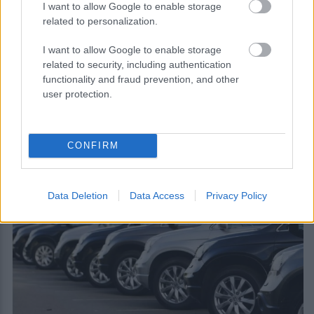
I want to allow Google to enable storage
related to personalization.
I want to allow Google to enable storage
related to security, including authentication
functionality and fraud prevention, and other
user protection.
ΚΕΠΕ: Πόσο χαμηλότεροι είναι οι μισθοί
στο δημόσιο έναντι του ιδιωτικού τομέα
CONFIRM
Data Deletion
Data Access
Privacy Policy
16:50
, 1 Ιουλίου 2022
||
Η Ευρώπη στο enikos