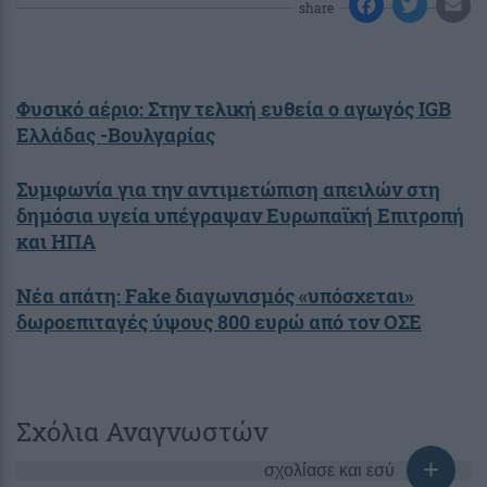
share
Φυσικό αέριο: Στην τελική ευθεία ο αγωγός IGB
Ελλάδας -Βουλγαρίας
Συμφωνία για την αντιμετώπιση απειλών στη
δημόσια υγεία υπέγραψαν Ευρωπαϊκή Επιτροπή
και ΗΠΑ
Νέα απάτη: Fake διαγωνισμός «υπόσχεται»
δωροεπιταγές ύψους 800 ευρώ από τον ΟΣΕ
Σχόλια Αναγνωστών
σχολίασε και εσύ