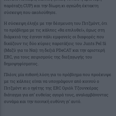
παράταξη CUP) και την δίωρη κι αγχώδη έκτακτη
σύσκεψη που ακολούθησε.
Η σύσκεψη έληξε με την δέσμευση του Πιτζμόντ, ότι
το πρόβλημα με τις κάλπες «θα επιλυθεί», όμως στη
διάρκειά της έγιναν πάλι εμφανείς οι διαφορές που
διχάζουν τις δύο κύριες παρατάξεις του Junts Pel Si
(Μαζύ για το Ναι): τη δεξιά PDeCAT και την αριστερή
ERC, για τους χειρισμούς της διεξαγωγής του
δημοψηφίσματος.
Πλέον, μία πιθανή λύση για το πρόβλημα που προέκυψε
με τις κάλπες είναι να υπογράψουν από κοινού ο
Πιτζμόντ κι ο ηγέτης της ERC Οριόλ Τζουνκέρας
διάταγμα για απ’ ευθείας αγορά τους, αναλαμβάνοντας
συνάμα και την ποινική ευθύνη γι’ αυτό.