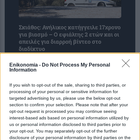
Σκιάθος: Ανήλικος κατήγγειλε 17χρονο
για βιασμό – Ο εφιάλτης 2 ετών και οι
απειλές για διαρροή βίντεο στο
διαδίκτυο
Enikonomia -
Do Not Process My Personal
Information
If you wish to opt-out of the sale, sharing to third parties, or
processing of your personal or sensitive information for
targeted advertising by us, please use the below opt-out
section to confirm your selection. Please note that after your
opt-out request is processed you may continue seeing
interest-based ads based on personal information utilized by
Νέα φθινοπωρινά και χειμερινά
us or personal information disclosed to third parties prior to
vouchers για φθηνές διακοπές: Πότε
your opt-out. You may separately opt-out of the further
disclosure of your personal information by third parties on the
αρχίζουν οι αιτήσεις και ποιους θα