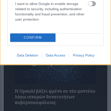
I want to allow Google to enable storage
related to security, including authentication
functionality and fraud prevention, and other
Δύο στρώσεις βορίου μπορεί να
user protection.
καταρρίψουν το ρεκόρ
υπεραγωγιμότητας
CONFIRM
Data Deletion
Data Access
Privacy Policy
Η OpenAI βάζει φρένο σε νέο μοντέλο
λόγω ισχυρών δυνατοτήτων
κυβερνοασφάλειας