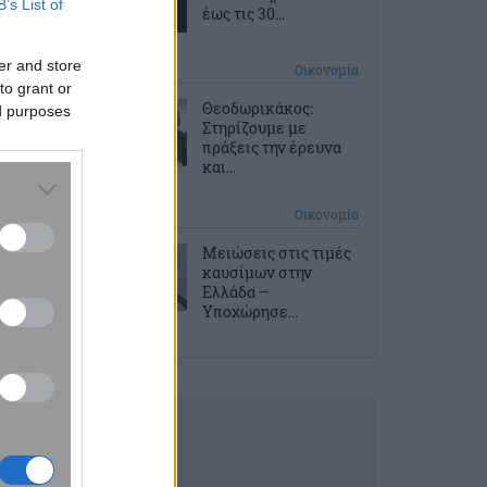
B’s List of
έως τις 30...
er and store
8 ώρες πριν
Οικονομία
to grant or
Θεοδωρικάκος:
ed purposes
Στηρίζουμε με
πράξεις την έρευνα
και...
9 ώρες πριν
Οικονομία
Μειώσεις στις τιμές
καυσίμων στην
Ελλάδα –
Υποχώρησε...