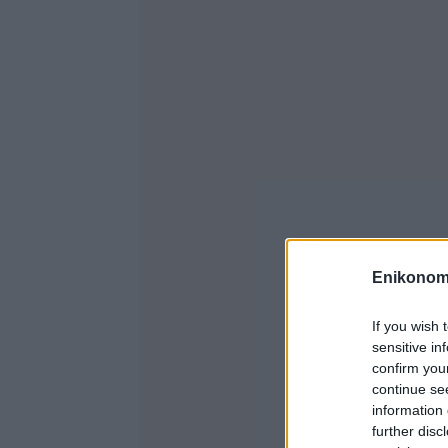
Enikonom
If you wish 
sensitive in
confirm you
continue se
information 
further disc