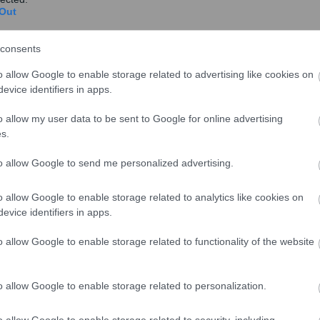
Out
consents
o allow Google to enable storage related to advertising like cookies on
evice identifiers in apps.
 παραίτηση της τον περασμένο μήνα, παραδεχόμενη ότι
o allow my user data to be sent to Google for online advertising
ση της συμφωνίας που έκλεισε με την ΕΕ για το
s.
to allow Google to send me personalized advertising.
ο, ωσότου αναδειχθεί ο νέος ηγέτης των Συντηρητικών
ματος, μια διαδικασία που προβλέπεται πως θα
o allow Google to enable storage related to analytics like cookies on
evice identifiers in apps.
o allow Google to enable storage related to functionality of the website
ιοι θα λάβει χώρα τη Δευτέρα, με τους υποψήφιους να
ριξη οκτώ κοινοβουλευτικών για να μπουν στην
 θα γίνει την Πέμπτη.
o allow Google to enable storage related to personalization.
o allow Google to enable storage related to security, including