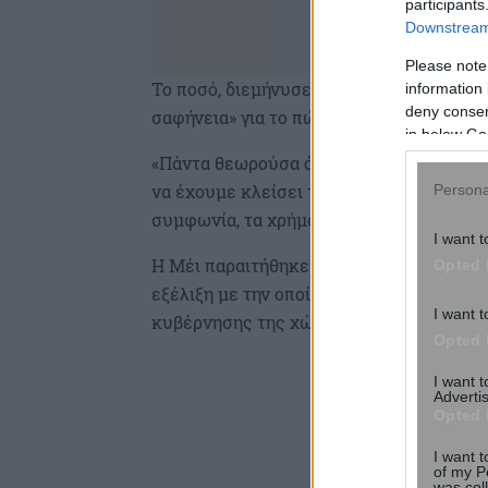
participants
Downstream 
Please note
Το ποσό, διεμήνυσε ο Τζόνσον, θα αρχίσ
information 
deny consent
σαφήνεια» για το πώς θα εξελιχθεί η διμ
in below Go
«Πάντα θεωρούσα ότι ήταν παράδοξο το 
να έχουμε κλείσει την οριστική συμφωνία
Persona
συμφωνία, τα χρήματα είναι καλό λιπαντ
I want t
Η Μέι παραιτήθηκε από την ηγεσία του 
Opted 
εξέλιξη με την οποία άρχισε η κούρσα γι
I want t
κυβέρνησης της χώρας, χωρίς ο λαός να 
Opted 
I want 
Advertis
Opted 
I want t
of my P
was col