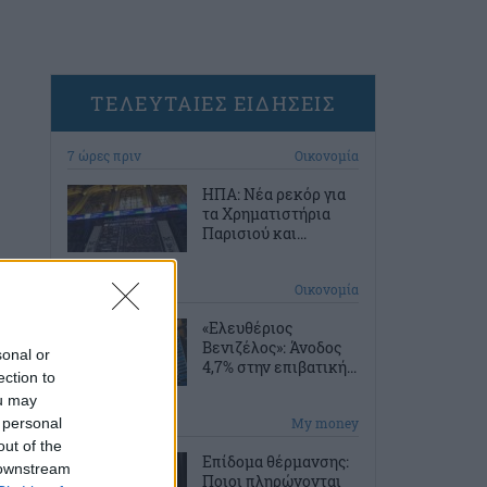
ΤΕΛΕΥΤΑΙΕΣ ΕΙΔΗΣΕΙΣ
7 ώρες πριν
Οικονομία
ΗΠΑ: Νέα ρεκόρ για
τα Χρηματιστήρια
Παρισιού και...
7 ώρες πριν
Οικονομία
«Ελευθέριος
Βενιζέλος»: Άνοδος
sonal or
4,7% στην επιβατική...
ection to
ou may
 personal
8 ώρες πριν
My money
out of the
Επίδομα θέρμανσης:
 downstream
Ποιοι πληρώνονται