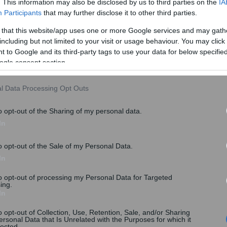
. This information may also be disclosed by us to third parties on the
IA
Participants
that may further disclose it to other third parties.
 that this website/app uses one or more Google services and may gath
ει να καταβάλλεται μόνο όταν υπάρξει «μεγαλύτερη
including but not limited to your visit or usage behaviour. You may click 
 to Google and its third-party tags to use your data for below specifi
ερής σχέση.
ogle consent section.
ότι συμφωνήσαμε να υπογράψουμε αυτό το τσεκ πριν
», τόνισε ο Τζόνσον. «Για να κλείσουμε μια καλή
l Data Processing Opt Outs
ικό», υπογράμμισε.
o opt-out of the Sharing of my personal data.
κυβερνώντος Συντηρητικού Κόμματος την Παρασκευή,
In
α να αναδειχθεί ο επικεφαλής των Τόρις και της
o opt-out of the Sale of my Personal Data.
ψηφίσει.
In
to opt-out of processing my Personal Data for Targeted
ing.
In
o opt-out of Collection, Use, Retention, Sale, and/or Sharing
ersonal Data that Is Unrelated with the Purposes for which it
lected.