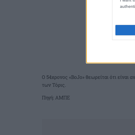
authenti
Ο 54χρονος «BoJo» θεωρείται ότι είναι 
των Τόρις.
Πηγή: ΑΜΠΕ