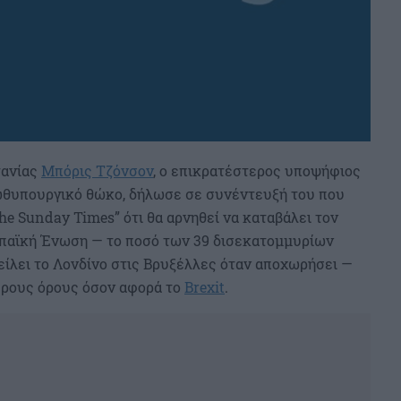
τανίας
Μπόρις Τζόνσον
, ο επικρατέστερος υποψήφιος
ρωθυπουργικό θώκο, δήλωσε σε συνέντευξή του που
e Sunday Times” ότι θα αρνηθεί να καταβάλει τον
ωπαϊκή Ένωση — το ποσό των 39 δισεκατομμυρίων
είλει το Λονδίνο στις Βρυξέλλες όταν αποχωρήσει —
ερους όρους όσον αφορά το
Brexit
.