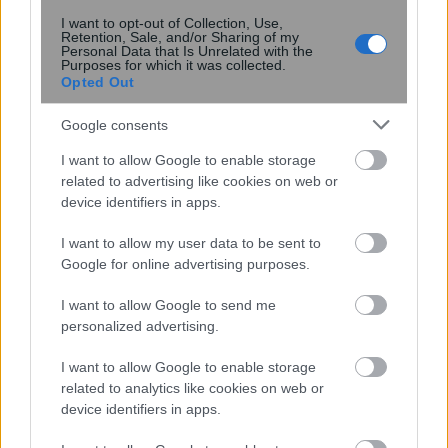
I want to opt-out of Collection, Use,
Retention, Sale, and/or Sharing of my
Personal Data that Is Unrelated with the
Purposes for which it was collected.
Opted Out
Κουίζ: Πόσο καλά θυμάστε την
Google consents
ελληνική μυθολογία; Μπορείτε να
I want to allow Google to enable storage
απαντήσετε σωστά και στις 3
related to advertising like cookies on web or
ερωτήσεις;
device identifiers in apps.
I want to allow my user data to be sent to
Google for online advertising purposes.
I want to allow Google to send me
personalized advertising.
I want to allow Google to enable storage
περισσότερα
related to analytics like cookies on web or
device identifiers in apps.