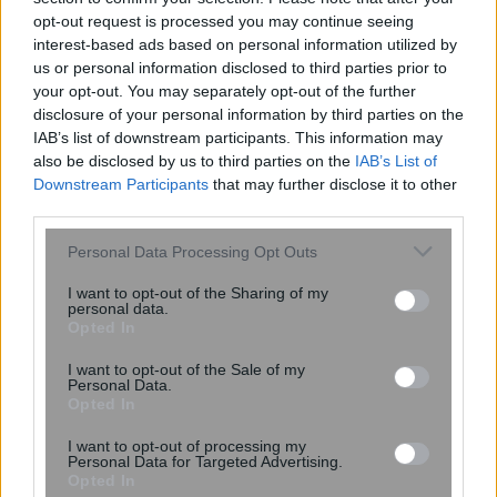
opt-out request is processed you may continue seeing
interest-based ads based on personal information utilized by
us or personal information disclosed to third parties prior to
your opt-out. You may separately opt-out of the further
disclosure of your personal information by third parties on the
IAB’s list of downstream participants. This information may
also be disclosed by us to third parties on the
IAB’s List of
Downstream Participants
that may further disclose it to other
third parties.
Please note that this website/app uses one or more Google
Personal Data Processing Opt Outs
services and may gather and store information including but
not limited to your visit or usage behaviour. You may click to
I want to opt-out of the Sharing of my
Νέα κβαντική πύλη εντοπίζει μόνη
personal data.
grant or deny consent to Google and its third-party tags to
Opted In
της τα σφάλματα ως απώλειες
use your data for below specified purposes in below Google
φωτονίων
consent section.
I want to opt-out of the Sale of my
Personal Data.
Opted In
I want to opt-out of processing my
Personal Data for Targeted Advertising.
Opted In