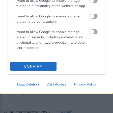
I want to allow Google to enable storage
20:12
||
Διεθνή
related to functionality of the website or app.
I want to allow Google to enable storage
related to personalization.
I want to allow Google to enable storage
related to security, including authentication
functionality and fraud prevention, and other
user protection.
CONFIRM
Moneymaxxing: Η νέα τάση της Gen Z
Data Deletion
Data Access
Privacy Policy
στα social media για τη διαχείριση των
οικονομικών
17:39
, 7 Αυγούστου 2026
||
Διεθνή