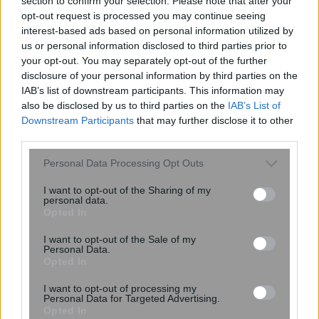
section to confirm your selection. Please note that after your
opt-out request is processed you may continue seeing
interest-based ads based on personal information utilized by
us or personal information disclosed to third parties prior to
your opt-out. You may separately opt-out of the further
disclosure of your personal information by third parties on the
IAB’s list of downstream participants. This information may
also be disclosed by us to third parties on the
IAB’s List of
Downstream Participants
that may further disclose it to other
third parties.
Please note that this website/app uses one or more Google
Ψεύτικες ενημερώσεις Adobe και
Personal Data Processing Opt Outs
services and may gather and store information including but
Zoom εγκαθιστούν κακόβουλο
not limited to your visit or usage behaviour. You may click to
I want to opt-out of the Sharing of my
λογισμικό απομακρυσμένης
personal data.
grant or deny consent to Google and its third-party tags to
πρόσβασης
Opted In
use your data for below specified purposes in below Google
consent section.
I want to opt-out of the Sale of my
Personal Data.
Opted In
I want to opt-out of processing my
Personal Data for Targeted Advertising.
Opted In