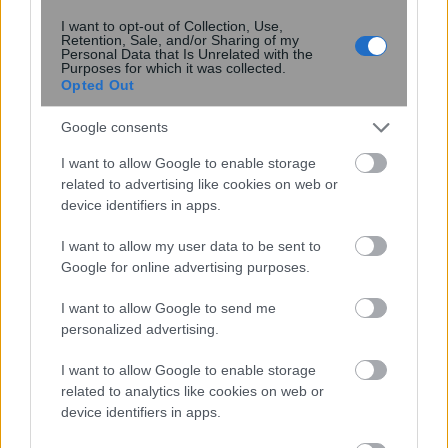
I want to opt-out of Collection, Use,
Retention, Sale, and/or Sharing of my
Personal Data that Is Unrelated with the
Purposes for which it was collected.
Opted Out
Νέα ανάλυση δεδομένων
αποκαλύπτει ότι ο Άρης είχε
Google consents
περισσότερο νερό από όσο πιστεύαμε
I want to allow Google to enable storage
related to advertising like cookies on web or
device identifiers in apps.
I want to allow my user data to be sent to
Google for online advertising purposes.
I want to allow Google to send me
personalized advertising.
περισσότερα
I want to allow Google to enable storage
related to analytics like cookies on web or
device identifiers in apps.
12:15
, 4 Αυγούστου 2026
||
Διεθνή