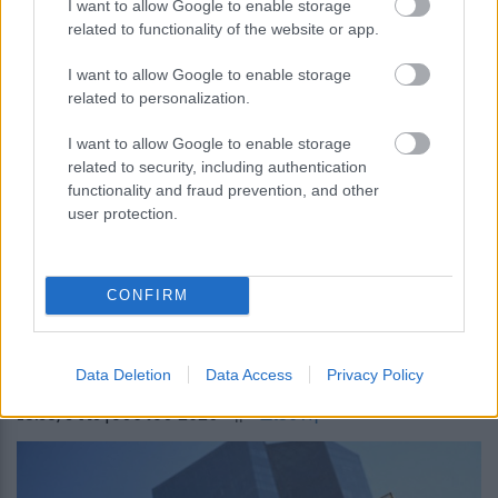
I want to allow Google to enable storage
related to functionality of the website or app.
I want to allow Google to enable storage
related to personalization.
I want to allow Google to enable storage
related to security, including authentication
functionality and fraud prevention, and other
user protection.
Πετρέλαιο: Τσίμπησε η τιμή του brent –
CONFIRM
Τι λένε οι αναλυτές
Data Deletion
Data Access
Privacy Policy
18:58
, 3 Αυγούστου 2026
||
Διεθνή