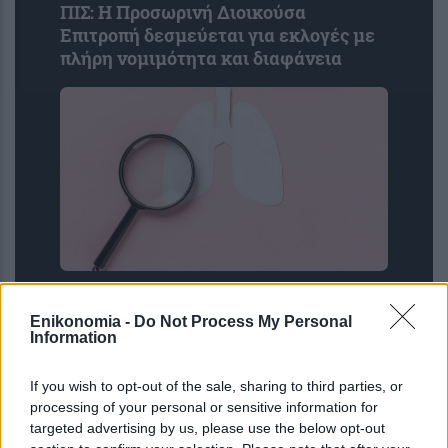
ΠΙΣ: Η Προσωρινή Διοικούσα
Επιτροπή δεσμεύεται για εκλογές με
πλήρη νομιμότητα και διαφάνεια
«Μου έδιναν 2,5 χρόνια ζωής»: Η
ιστορία της γυναίκας που νίκησε τα
Enikonomia -
Do Not Process My Personal
Information
προγνωστικά και έδωσε φωνή στους
ασθενείς
If you wish to opt-out of the sale, sharing to third parties, or
processing of your personal or sensitive information for
targeted advertising by us, please use the below opt-out