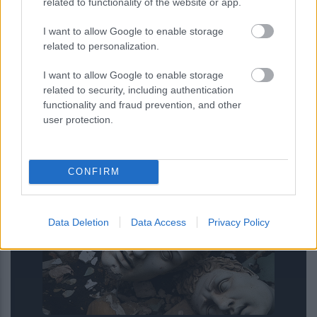
related to functionality of the website or app.
I want to allow Google to enable storage
related to personalization.
I want to allow Google to enable storage
related to security, including authentication
functionality and fraud prevention, and other
Επίθεση στην αλυσίδα εφοδιασμού
user protection.
του npm: Παραβιάστηκε το δημοφιλές
πακέτο Keyv με 127 εκατ.
εβδομαδιαίες λήψεις
CONFIRM
Data Deletion
Data Access
Privacy Policy