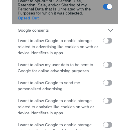
I want to opt-out of Collection, Use,
μικροβιώματός τους
Retention, Sale, and/or Sharing of my
Personal Data that Is Unrelated with the
Purposes for which it was collected.
Opted Out
Google consents
I want to allow Google to enable storage
related to advertising like cookies on web or
device identifiers in apps.
I want to allow my user data to be sent to
Google for online advertising purposes.
Μητρικός θηλασμός: Η πρώτη
επένδυση στην υγεία του παιδιού – Τα
I want to allow Google to send me
οφέλη που διαρκούν μια ζωή
personalized advertising.
I want to allow Google to enable storage
related to analytics like cookies on web or
device identifiers in apps.
I want to allow Google to enable storage