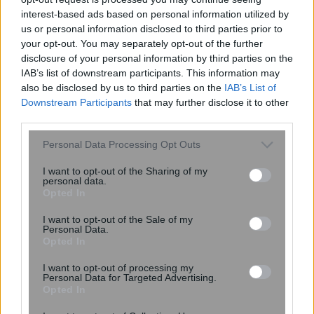
interest-based ads based on personal information utilized by
Άρτα: Πυρκαγιά σε υποσταθμό της
us or personal information disclosed to third parties prior to
ΔΕΗ – Ορατές από 30 χιλιόμετρα οι
your opt-out. You may separately opt-out of the further
λάμψεις
disclosure of your personal information by third parties on the
IAB’s list of downstream participants. This information may
also be disclosed by us to third parties on the
IAB’s List of
Downstream Participants
that may further disclose it to other
third parties.
Please note that this website/app uses one or more Google
Personal Data Processing Opt Outs
services and may gather and store information including but
not limited to your visit or usage behaviour. You may click to
I want to opt-out of the Sharing of my
personal data.
grant or deny consent to Google and its third-party tags to
Opted In
use your data for below specified purposes in below Google
consent section.
I want to opt-out of the Sale of my
Personal Data.
Opted In
I want to opt-out of processing my
Έχουμε τα μικρόβια του συντρόφου
Personal Data for Targeted Advertising.
μας – Μελέτη δείχνει ότι εραστές
Opted In
μοιράζονται έως και το 44% του