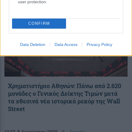
user protection.
CONFIRM
Data Deletion
Data Access
Privacy Policy
Χρηματιστήριο Αθηνών: Πάνω από 2.620
μονάδες ο Γενικός Δείκτης Τιμών μετά
τα χθεσινά νέα ιστορικά ρεκόρ της Wall
Street
12:27
, 5 Αυγούστου 2026
||
Αγορές