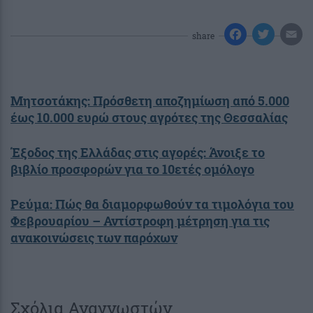
share
Μητσοτάκης: Πρόσθετη αποζημίωση από 5.000
έως 10.000 ευρώ στους αγρότες της Θεσσαλίας
Έξοδος της Ελλάδας στις αγορές: Άνοιξε το
βιβλίο προσφορών για το 10ετές ομόλογο
Ρεύμα: Πώς θα διαμορφωθούν τα τιμολόγια του
Φεβρουαρίου – Αντίστροφη μέτρηση για τις
ανακοινώσεις των παρόχων
Σχόλια Αναγνωστών