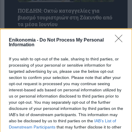
ΠΟΕΔΗΝ: Οκτώ καταγγελίες για
βιασμό τουριστριών στη Ζάκυνθο από
τα μέσα Ιουνίου
Enikonomia -
Do Not Process My Personal
Information
If you wish to opt-out of the sale, sharing to third parties, or
processing of your personal or sensitive information for
targeted advertising by us, please use the below opt-out
section to confirm your selection. Please note that after your
opt-out request is processed you may continue seeing
interest-based ads based on personal information utilized by
Η ομιλία των παιδιών μπορεί να
us or personal information disclosed to third parties prior to
αποκαλύπτει τον μελλοντικό κίνδυνο
your opt-out. You may separately opt-out of the further
κατάθλιψης και άγχους – Τι έδειξε
disclosure of your personal information by third parties on the
IAB’s list of downstream participants. This information may
μελέτη του Stanford με ...
also be disclosed by us to third parties on the
IAB’s List of
Downstream Participants
that may further disclose it to other