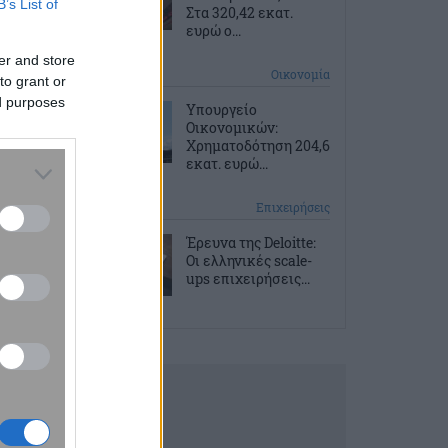
B’s List of
Στα 320,42 εκατ.
ευρώ ο...
er and store
10 ώρες πριν
Οικονομία
to grant or
ed purposes
Υπουργείο
Οικονομικών:
Χρηματοδότηση 204,6
εκατ. ευρώ...
11 ώρες πριν
Επιχειρήσεις
Έρευνα της Deloitte:
Οι ελληνικές scale-
ups επιχειρήσεις...