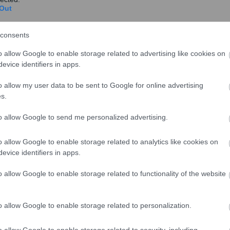
Out
consents
o allow Google to enable storage related to advertising like cookies on
evice identifiers in apps.
ι πήρε επίδομα 2.000 ευρώ από τη γέννηση του
o allow my user data to be sent to Google for online advertising
ρέπει να πάρει τα υπόλοιπα 400 ευρώ. Απάντησε:
«Έως
s.
τακτη καταβολή στην ουσία» απάντησε και ανέφερε πως
ννήσεις κάθε χρόνο στη χώρα μας ».
to allow Google to send me personalized advertising.
ΝΤΕΟ
o allow Google to enable storage related to analytics like cookies on
evice identifiers in apps.
o allow Google to enable storage related to functionality of the website
o allow Google to enable storage related to personalization.
o allow Google to enable storage related to security, including