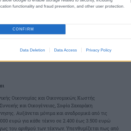
cation functionality and fraud prevention, and other user protection.
CONFIRM
Data Deletion
Data Access
Privacy Policy
αι
ικής Οικονομίας και Οικονομικών, Κωστής
Συνοχής και Οικογένειας, Σοφία Ζαχαράκη
νησης. Αυξάνεται μόνιμα και αναδρομικά από τις
2000 ευρώ για κάθε τέκνο σε 2.400 έως 3.500 ευρώ
όγως του αριθμού των τέκνων. Υπενθυμίζεται πως από