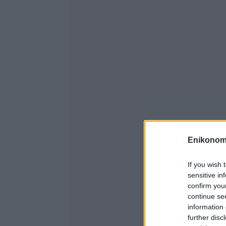
Enikonom
If you wish 
sensitive in
confirm you
continue se
information 
further disc