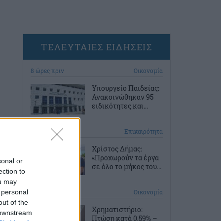
ΤΕΛΕΥΤΑΙΕΣ ΕΙΔΗΣΕΙΣ
8 ώρες πριν
Οικονομία
Υπουργείο Παιδείας:
Ανακοινώθηκαν 95
ειδικότητες και...
9 ώρες πριν
Επικαιρότητα
Χρίστος Δήμας:
«Προχωρούν τα έργα
sonal or
σε όλο το μήκος του...
ection to
ou may
 personal
10 ώρες πριν
Οικονομία
out of the
Χρηματιστήριο:
 downstream
Πτώση κατά 0,59% –