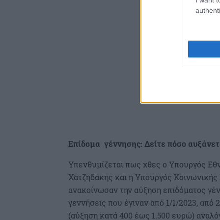
authenti
Επίδομα γέννησης: Δείτε πόσο αυξάνετ
Υπενθυμίζεται πως χθες ο Υπουργός Εθν
Χατζηδάκης και η Υπουργός Κοινωνικής 
ανακοίνωσαν την αύξηση επιδόματος γέν
γεννήσεις που έγιναν από 1/1/2023, από 
(αύξηση κατά 400 έως 1.500 ευρώ) αναλ