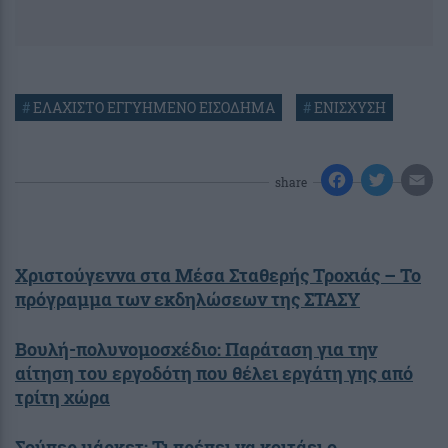
#
ΕΛΑΧΙΣΤΟ ΕΓΓΥΗΜΕΝΟ ΕΙΣΟΔΗΜΑ
#
ΕΝΙΣΧΥΣΗ
share
Χριστούγεννα στα Μέσα Σταθερής Τροχιάς – Το
πρόγραμμα των εκδηλώσεων της ΣΤΑΣΥ
Βουλή-πολυνομοσχέδιο: Παράταση για την
αίτηση του εργοδότη που θέλει εργάτη γης από
τρίτη χώρα
Σούπερ μάρκετ: Τι πρέπει να κοιτάει ο