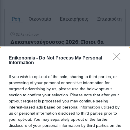
Ροή
Οικονομία
Επιχειρήσεις
Επικαιρότητα
32 λεπτά πριν
Δεκαπενταύγουστος 2026: Ποιοι θα
λάβουν τα περισσότερα χρήματα
Enikonomia -
Do Not Process My Personal
Information
1 ώρα πριν
Τουρισμός για Όλους: Ποιοι ΑΦΜ
If you wish to opt-out of the sale, sharing to third parties, or
μπορούν να υποβάλουν αίτηση σήμερα –
processing of your personal or sensitive information for
Βήμα βήμα η διαδικασία
targeted advertising by us, please use the below opt-out
section to confirm your selection. Please note that after your
2 ώρες πριν
opt-out request is processed you may continue seeing
Συντάξεις Σεπτεμβρίου 2026: Πότε θα
interest-based ads based on personal information utilized by
us or personal information disclosed to third parties prior to
γίνουν οι πρώτες πληρωμές
your opt-out. You may separately opt-out of the further
disclosure of your personal information by third parties on the