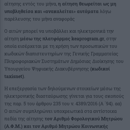
αίτησης εντός του μήνα,
η αίτηση θεωρείται ως μη
υποβληθείσα και «ανακαλείται» αυτόματα
λόγω
παρέλευσης του μήνα αναφοράς
Ο αιτών μπορεί να υποβάλλει και ηλεκτρονικά την
αίτηση
μέσω της πλατφόρμας keaprogram.gr
, στην
οποία εισέρχεται με τη χρήση των προσωπικών του
κωδικών διαπιστευτηρίων της Γενικής Γραμματείας
Πληροφοριακών Συστημάτων Δημόσιας Διοίκησης του
Υπουργείου Ψηφιακής Διακυβέρνησης
(κωδικοί
taxisnet)
.
Η επεξεργασία των δηλούμενων στοιχείων μέσω της
ηλεκτρονικής διασταύρωσης γίνεται για τους σκοπούς
της παρ. 5 του άρθρου 235 του ν. 4389/2016 (Α ́ 94). αα)
Ο αιτών συμπληρώνει υποχρεωτικά στα αντίστοιχα
πεδία της αίτησης
τον Αριθμό Φορολογικού Μητρώου
(Α.Φ.Μ.) και τον Αριθμό Μητρώου Κοινωνικής