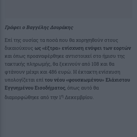
Γράφει ο Βαγγέλης Δουράκης
Επί της ουσίας τα ποσά που θα χορηγηθούν στους
δικαιούχους
ως «έξτρα» ενίσχυση ενόψει των εορτών
και όπως προαναφέρθηκε αντιστοιχεί στο ήμισυ της
τακτικής πληρωμής, θα ξεκινούν από 108 και θα
φτάνουν μέχρι και 486 ευρώ. Η έκτακτη ενίσχυση
υπολογίζεται επί
του νέου «φουσκωμένου» Ελάχιστου
Εγγυημένου Εισοδήματος
, όπως αυτό θα
η
διαμορφώθηκε από την 1
Δεκεμβρίου.