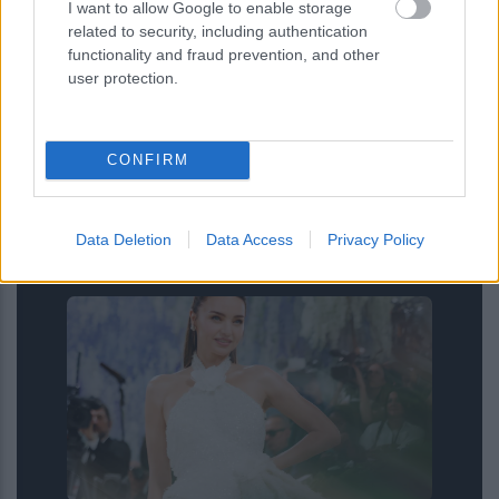
I want to allow Google to enable storage
related to security, including authentication
functionality and fraud prevention, and other
user protection.
CONFIRM
Δυσκολεύεστε να παρκάρετε; Πότε
μπορεί να είναι σύμπτωμα άνοιας –
Εμφανίζεται πριν την απώλεια
Data Deletion
Data Access
Privacy Policy
μνήμης