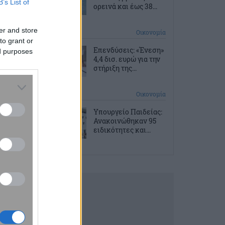
B’s List of
ορεινά και έως 38...
er and store
2 ώρες πριν
Οικονομία
to grant or
Επενδύσεις: «Ένεση»
ed purposes
4,4 δισ. ευρώ για την
στήριξη της...
10 ώρες πριν
Οικονομία
Υπουργείο Παιδείας:
Ανακοινώθηκαν 95
ειδικότητες και...