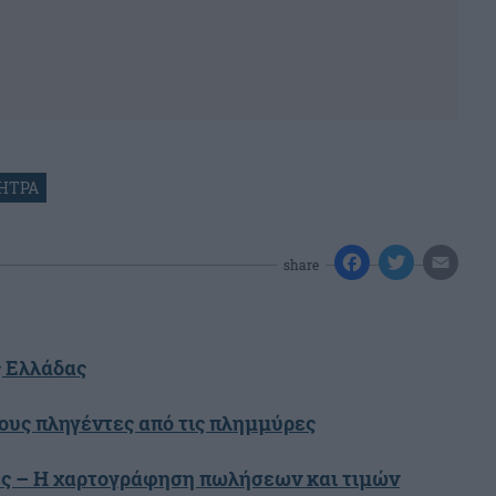
ΗΤΡΑ
share
ς Ελλάδας
ους πληγέντες από τις πλημμύρες
ές – Η χαρτογράφηση πωλήσεων και τιμών