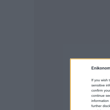
Enikonom
If you wish 
sensitive in
confirm you
continue se
information 
further disc