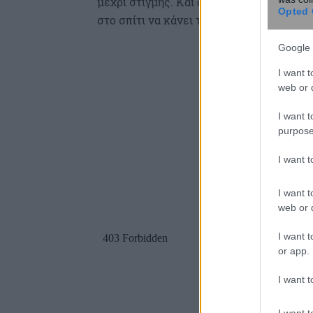
μέχρι στιγμής. Και ο καταναλωτής θα μ
Opted 
στο σπίτι να κάνει τον οικογενειακό το
Google 
I want t
web or d
I want t
purpose
I want 
I want t
web or d
I want t
or app.
I want t
I want t