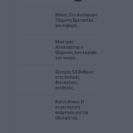
Βόλος: Στο Αυτόφωρο
39χρονη Βρετανίδα
για σοβαρό...
Μυστράς:
Απολογείται ο
55χρονος που έκρυβε
τον νεκρό...
Σεισμός 5,8 βαθμών
στις δυτικές
Φιλιππίνες,
αισθητός...
Καίτη Φίνου: Η
συγκινητική
ανάρτηση για την
αδελφή της...